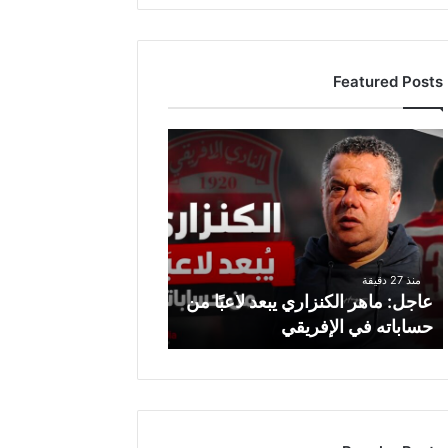
Featured Posts
ع
ا
ج
ل
:
م
ا
منذ 27 دقيقة
ه
عاجل: ماهر الكنزاري يبعد لاعبًا من
ر
حساباته في الإفريقي
ا
ل
ك
ن
ز
ا