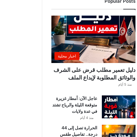
Popular Posts
ر
ي
ي
ب
ع
د
ل
ا
ع
اخبار محلية
بً
ا
دليل تعمير مطلب قرض على الشرف
م
والوثائق المطلوبة لإيداع الملف
ن
منذ 5 أيام
ح
س
عاجل الآن: أمطار غزيرة
ا
متوقعة الليلة والرياح تشتد
ب
في عدة ولايات
ا
ت
منذ 4 أيام
ه
الحرارة تصل إلى 44
ف
درجة.. تفاصيل طقس
ي