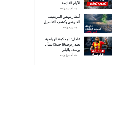
الأيام القادمة
ا
منذ أسبوع واحد
ل
إ
أمطار تونس المرتقبة..
ف
الغنوشي يكشف التفاصيل
ر
منذ يوم واحد
ي
ق
عاجل: المحكمة الرياضية
ي
تصدر توضيحًا جديدًا بشأن
يوسف بلايلي
منذ أسبوع واحد