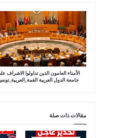
ا
ل
أ
م
ن
ا
ء
ا
ل
ع
الأمناء العامون الذين تداولوا الاشراف عل
ا
جامعة الدول العربية القمة_العربية_تون
م
و
ن
ا
ل
مقالات ذات صلة
ذ
ي
ن
ت