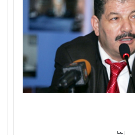
إتبعنا