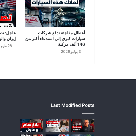
د
ا
و
ل
و
أعطال مفاجئة تدفع شركات
عاجل: تص
ا
سيارات كبرى إلى استدعاء أكثر من
إيران والو
ا
146 ألف مركبة
28 مايو 2026
ل
3 يوليو 2026
ا
ش
ر
ا
ف
ع
ل
ى
Last Modified Posts
ج
ا
م
ع
ة