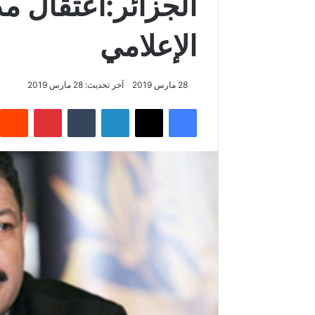
الجزائر:اعتقال م
الإعلامي
28 مارس 2019
آخر تحديث: 28 مارس 2019
فيسبوك
‫X
لينكدإن
‏Tumblr
بينتيريست