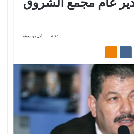
دير عام مجمع الشروق
407
أقل من دقيقة
‏Reddit
‏VKontakte
Odnoklassniki