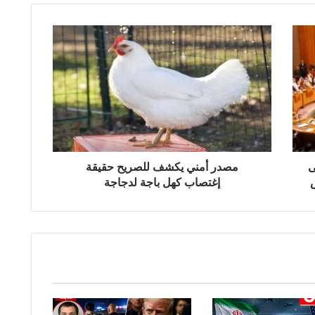
م
ص
د
ر
أ
م
ن
ي
ي
ى
ك
مصدر أمني يكشف للصريح حقيقة
ش
س
إغتصاب كهل باجة لدجاجة
ف
ل
ل
ص
ر
ي
ح
ح
ق