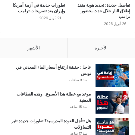
و
تفاصيل جديدة: تحديد هوية منفذ
تطورات جديدة في أزمة أمريكا
م
إطلاق النار خلال حدث بحضور
وإيران بعد تصريحات ترامب
ت
ترامب
21 أبريل 2026
ع
26 أبريل 2026
م
د
ة
خ
الأخيرة
الأشهر
ط
ط
ل
عاجل: حقيقة ارتفاع أسعار الماء المعدني في
ه
تونس
ا
منذ 9 ساعات
و
ن
موعد مع عطلة هذا الأسبوع.. وهذه القطاعات
ف
المعنية
ذ
منذ 15 ساعة
ه
ا
هل تتأجل العودة المدرسية؟ تطورات جديدة تثير
م
التساؤلات
م
منذ 17 ساعة