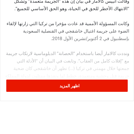
وقالت آنييس كالامار في بيان إن هذه “الجريمة متعمدة” وتشكل
“الانتهاك الأخطر للحق في الحياة، وهو الحق الأساسي للجميع”.
وكانت المسؤولة الأممية قد عادت مؤخرا من تركيا التي زارتها لإلقاء
الضوء على جريمة اغتيال خاشقجي في القنصلية السعودية
بإسطنبول في 2 أكتوبر/تشرين الأول 2018.
ونددت كالامار أيضا باستخدام “الحصانة” الدبلوماسية لارتكاب جريمة
مع “إفلات كامل من العقاب”. وتابعت في البيان أن “الأدلة التي
جمعتها خلال مهمتي في تركيا (…) تظهر أن خاشقجي كان ضحية
جريمة قتل وحشية ومتعمدة، خطط لها ونفذها ممثلون لدولة المملكة
السعودية”.
اظهر المزيد
ولم يعثر على جثة خاشقجي الذي كان يكتب مقالات في صحيفة
واشنطن بوست على الرغم من مرور أكثر من أربعة أشهر على
مقتله. وتسبب مقتله بإحراج كبير للسعودية وأدى لتشويه سمعة ولي
عهدها الأمير محمد بن سلمان الذي اتهمه مسؤولون أمريكيون وأتراك
بالتخطيط للجريمة.