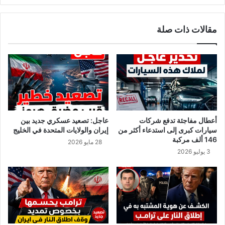
ي
:
”
م
مقالات ذات صلة
ف
ق
ق
ت
ت
ل
ل
خ
س
ا
ا
ش
ئ
ق
ق
ج
ه
ي
أعطال مفاجئة تدفع شركات
عاجل: تصعيد عسكري جديد بين
ا
ج
سيارات كبرى إلى استدعاء أكثر من
إيران والولايات المتحدة في الخليج
ر
146 ألف مركبة
28 مايو 2026
ي
3 يوليو 2026
م
ة
و
ح
ش
ي
ة