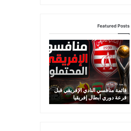
Featured Posts
ق
ا
ئ
م
ة
م
ن
منذ 16 ساعة
ا
قائمة منافسي النادي الإفريقي قبل
ف
قرعة دوري أبطال إفريقيا
س
ي
ا
ل
ن
ا