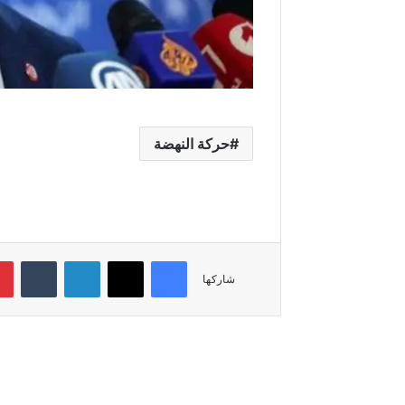
حركة النهضة
فيسبوك
‫X
لينكدإن
‏Tumblr
شاركها