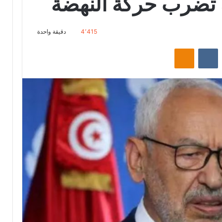
 تضرب حركة النهضة
4٬415
دقيقة واحدة
‏Reddit
‏VKontakte
Odnoklassniki