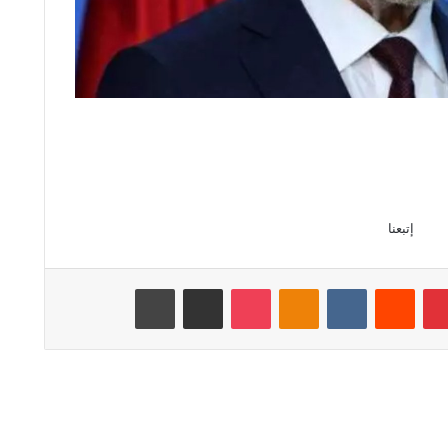
إتبعنا
بينتيريست
‏Reddit
‏VKontakte
Odnoklassniki
‫Pocket
مشاركة عبر البريد
طباعة