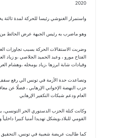
2020
واستمرار الغنوشي رئيسا للحركة لمدة ثالثة يخالف المادة 31 من
وهو ماضرب به رئيس الجبهة عرض الحائط من
وضربت الاستقالات الحركة بسبب تجاوزات الغنو
الفتاح مورو ، وعبد الحميد الجلاصي ،و زياد ال
وقيادات شابة ابرزها ،زياد بومخله ،وهشام الع
وتصاعدت حدة الأزمة في تونس الي رفع سقف ا
حزب النهضة الإخواني الإرهابي ، فضلًا عن معا
العام ودعم شبكات التكفير الإرهابي
وكانت كتلة الحزب الدستوري الحر التونسي، 
القومي للبلاد،ويشكل تهديدا أمنيا كبيرا داخلياً و
كما طالبت عريضة شعبية في تونس، التحقيق في