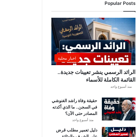
Popular Posts
د
ي
ا
ل
إ
ف
ر
ي
ق
اخبار محلية
ي
ق
الرائد الرسمي ينشر تعيينات جديدة..
ب
القائمة الكاملة للأسماء
ل
منذ أسبوع واحد
ق
ر
حقيقة وفاة راشد الغنوشي
ع
في السجن.. ما الذي أكدته
ة
المصادر حتى الآن؟
د
و
منذ أسبوع واحد
ر
دليل تعمير مطلب قرض
ي
على الشرف والوثائق