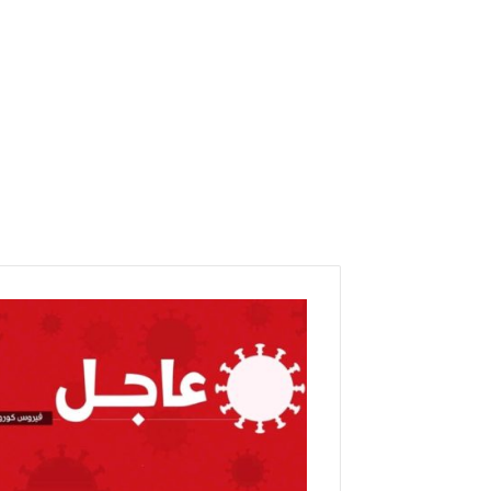
ر
ئ
ي
س
ا
ل
ح
ك