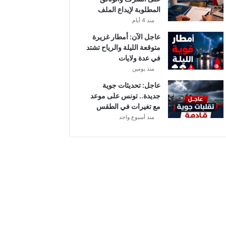
أ
المطلوبة لإيداع الملف
ب
منذ 4 أيام
ط
ا
عاجل الآن: أمطار غزيرة
ل
متوقعة الليلة والرياح تشتد
إ
في عدة ولايات
ف
منذ يومين
ر
عاجل: تحديثات جوية
ي
جديدة.. تونس على موعد
ق
مع تغيرات في الطقس
ي
منذ أسبوع واحد
ا