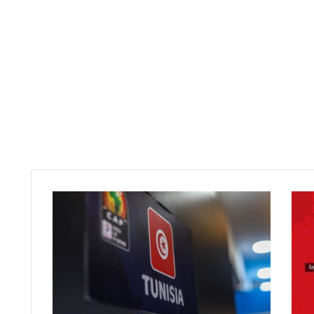
م
ه
ل
ة
ب
أ
س
ب