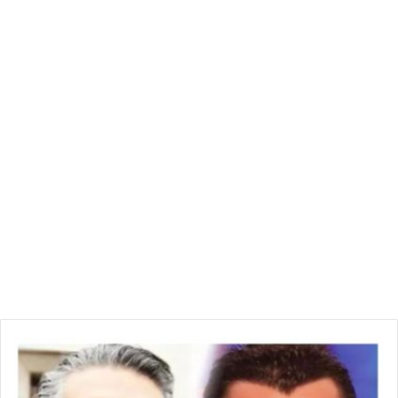
س
ا
م