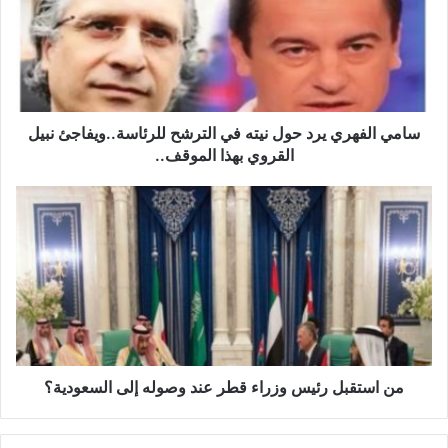
ي
ا
ل
ف
ه
ر
ي
سامي الفهري يرد حول نيته في الترشح للرئاسة..ويفاجئ نبيل
ي
القروي بهذا الموقف..
ر
د
م
ح
ن
و
ا
ل
س
ن
ت
ي
ق
ت
ب
ه
ل
ف
ر
ي
ئ
من استقبل رئيس وزراء قطر عند وصوله إلى السعودية؟
ا
ي
ل
س
ت
و