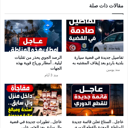
مقالات ذات صلة
ر
ز
ش
ر
ح
ا
ل
ء
ل
ق
ر
ط
ئ
ر
ا
ع
س
ن
تفاصيل جديدة في قضية سيارة
الرصد الجوي يحذر من تقلبات
ة
د
بلدية باردو بعد إيقاف المشتبه به
ليلية.. أمطار ورياح قوية بهذه
.
و
الجهات
منذ يومين
.
ص
منذ 3 أيام
و
و
ي
ل
ف
ه
ا
إ
ج
ل
ئ
ى
ن
ا
ب
ل
عاجل.. الستاغ تعلن قائمة جديدة
عاجل.. تطورات جديدة في قضية
ي
س
للمناطق المعنية بالقطع الدوري
والٍ سابق بعد العثور على