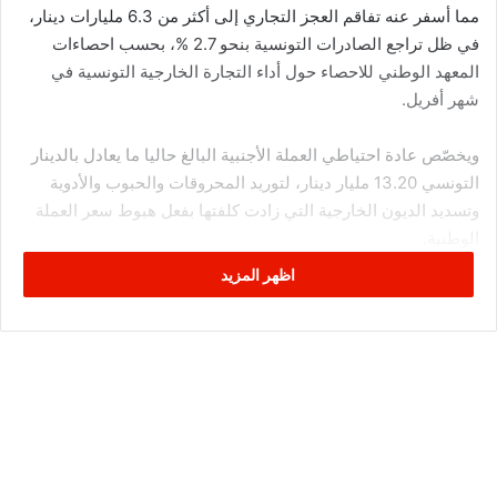
مما أسفر عنه تفاقم العجز التجاري إلى أكثر من 6.3 مليارات دينار،
في ظل تراجع الصادرات التونسية بنحو 2.7 %، بحسب احصاءات
المعهد الوطني للاحصاء حول أداء التجارة الخارجية التونسية في
شهر أفريل.
ويخصّص عادة احتياطي العملة الأجنبية البالغ حاليا ما يعادل بالدينار
التونسي 13.20 مليار دينار، لتوريد المحروقات والحبوب والأدوية
وتسديد الديون الخارجية التي زادت كلفتها بفعل هبوط سعر العملة
الوطنية.
اظهر المزيد