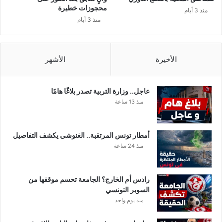
ل
ع
محجوزات خطيرة
منذ 3 أيام
ا
و
منذ 3 أيام
ل
د
ق
ي
ر
ة
و
الأخيرة
الأشهر
؟
ي
ب
ه
عاجل.. وزارة التربية تصدر بلاغًا هامًا
ذ
منذ 13 ساعة
ا
ا
ل
أمطار تونس المرتقبة.. الغنوشي يكشف التفاصيل
م
منذ 24 ساعة
و
ق
ف
رادس أم الخارج؟ الجامعة تحسم موقفها من
.
السوبر التونسي
.
منذ يوم واحد