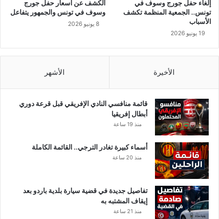
إلغاء حفل جورج وسوف في
الكشف عن أسعار حفل جورج
م
ل
تونس.. الجمعية المنظمة تكشف
وسوف في تونس والجمهور يتفاعل
ن
ج
الأسباب
8 يونيو 2026
ا
ا
19 يونيو 2026
ل
م
م
ع
و
ة
ا
ا
الأخيرة
الأشهر
ج
ل
ه
ف
ا
ر
قائمة منافسي النادي الإفريقي قبل قرعة دوري
ت
ن
أبطال إفريقيا
س
منذ 19 ساعة
يّ
ة
أسماء كبيرة تغادر الترجي.. القائمة الكاملة
ا
منذ 20 ساعة
ل
ت
و
تفاصيل جديدة في قضية سيارة بلدية باردو بعد
ن
إيقاف المشتبه به
س
منذ 21 ساعة
يّ