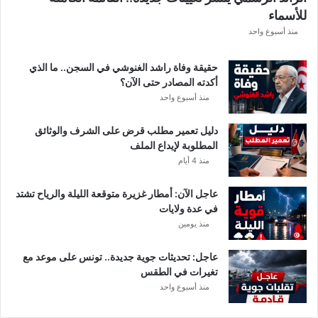
ق
للأسماء
ر
ع
منذ أسبوع واحد
ة
د
حقيقة وفاة راشد الغنوشي في السجن.. ما الذي
و
أكدته المصادر حتى الآن؟
ر
منذ أسبوع واحد
ي
أ
دليل تعمير مطلب قرض على الشرف والوثائق
ب
المطلوبة لإيداع الملف
ط
منذ 4 أيام
ا
ل
عاجل الآن: أمطار غزيرة متوقعة الليلة والرياح تشتد
إ
في عدة ولايات
ف
منذ يومين
ر
ي
ق
عاجل: تحديثات جوية جديدة.. تونس على موعد مع
ي
تغيرات في الطقس
ا
منذ أسبوع واحد