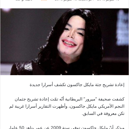
إعادة تشريح جثة مايكل جاكسون تكشف أسرارا جديدة
كشفت صحيفة ”ميرور” البريطانية أنّه تمّت إعادة تشريح جثمان
النجم الأمريكي مايكل جاكسون، وأظهرت التقارير أسرارا غريبة لم
تكن معروفة في السابق.
ويذكر أنّ مايكل جاكسون توفي سنة 2009 عن عمر يناهز 50 عاما،