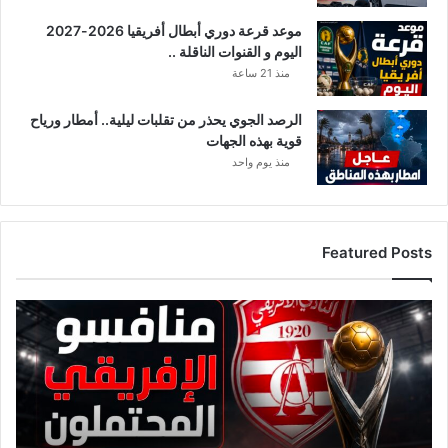
ة
موعد قرعة دوري أبطال أفريقيا 2026-2027
.
اليوم و القنوات الناقلة ..
.
منذ 21 ساعة
الرصد الجوي يحذر من تقلبات ليلية.. أمطار ورياح
قوية بهذه الجهات
منذ يوم واحد
Featured Posts
ق
ا
ئ
م
ة
م
ن