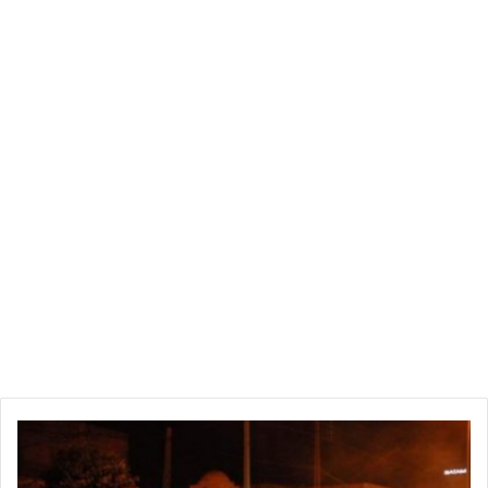
وأصيب مايكل جاكسون بالصلع بشكل شبه كلي بسبب الحروق التي
عانى منها خلال حادث تعرض له أثناء تصوير إعلان بيبسي، عام 1984.
وظهر على الجثة آثار لرضوض في منطقة الصدر والأضلاع، ناجمة عن
محاولات إحيائه من قبل المسعفين، بعد أن وجدوه فاقدا للوعي في
منزله، سنة 2009، قبل الإعلان عن وفاته لاحقا.
ب
ر
ا