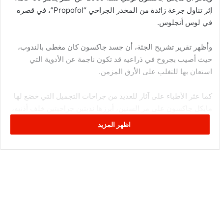
إثر تناول جرعة زائدة من المخدر الجراحي “Propofol”، في قصره
في لوس أنجلوس.
وأظهر تقرير تشريح الجثة، أن جسد جاكسون كان مغطى بالندوب،
حيث أصيب بجروح في ذراعيه قد تكون ناجمة عن الأدوية التي
استعان بها للتغلب على الأرق المزمن.
كما عثر الأطباء على آثار للعديد من جراحات التجميل التي خضع لها
مايكل جاكسون على مر السنين، أبرزها ندبتين جراحيتين خلف أذنيه،
وندوب أخرى على جانبي الأنف.
اظهر المزيد
وأشار التقرير إلى وجود ندوب في قاعدة عنق جاكسون وعلى ذراعيه
ومعصمه، حيث استنتج الأطباء فيما بعد، أنها ناجمة عن العمليات التي
قام بها.
وكان لدى مايكل جاكسون أيضا عدد من الوشوم التجميلية، بما في
ذلك “بطانة” من اللون الوردي الدائم حول شفاهه.