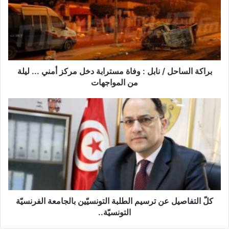
ك
ة
ا
ل
س
ا
ح
براكة الساحل / نابل : وفاة مسترابة دخل مركز أمني ... ليلة
ل
من المواجهات
/
ن
ك
ا
لّ
ب
ا
ل
ل
:
ت
و
ف
ف
ا
ا
ص
ة
ي
م
ل
كلّ التفاصيل عن ترسيم الطلبة التونسيّين بالجامعة الفرنسيّة
س
ع
التونسيّة..
ت
ن