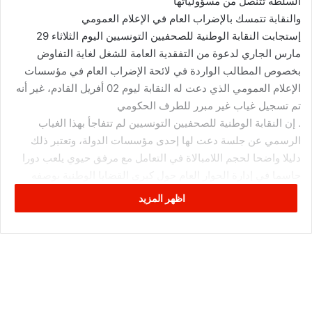
السلطة تتنصل من مسؤولياتها
والنقابة تتمسك بالإضراب العام في الإعلام العمومي
إستجابت النقابة الوطنية للصحفيين التونسيين اليوم الثلاثاء 29
مارس الجاري لدعوة من التفقدية العامة للشغل لغاية التفاوض
بخصوص المطالب الواردة في لائحة الإضراب العام في مؤسسات
الإعلام العمومي الذي دعت له النقابة ليوم 02 أفريل القادم، غير أنه
تم تسجيل غياب غير مبرر للطرف الحكومي
. إن النقابة الوطنية للصحفيين التونسيين لم تتفاجأ بهذا الغياب
الرسمي عن جلسة دعت لها إحدى مؤسسات الدولة، وتعتبر ذلك
دليلا واضحا لحجم اللامبالاة في التعامل مع مرفق حيوي يلعب دورا
حاسما في إدارة الحوار العام حول كبرى القضايا الوطنية بوصفه
مرفقا ديمقراطيا أصيلا وترى في ذلك مواصلة لسياسة رسمية بدأت
اظهر المزيد
قبل 25 جويلية الماضية وتكرست بعده تعكس الطابع المصلحي
والنفعي لمنظومة الحكم مع قطاع الإعلام عموما والمرفق العمومي
بالخصوص لا يراعي خصوصيته بغاية تهميشه وإهماله ليسهل توظيفه
وإستخدامه لغايات لا علاقة لها بالمهنة الصحفية والإعلامية وأهدافها
ومقاصدها
. لقد إضطرت النقابة لإعلان تاريخ الإضراب العام بعد تملص سلطة