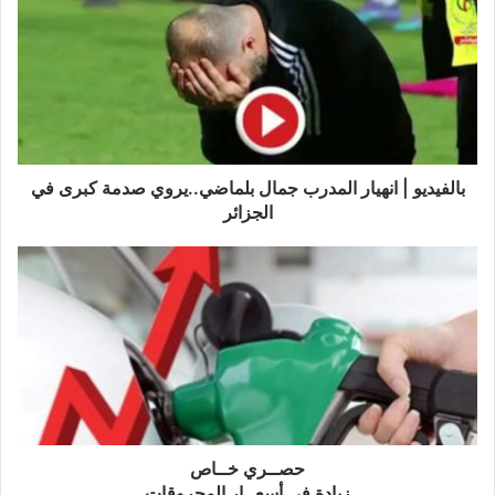
انهيار
المدرب
جمال
بلماضي..يروي
صدمة
كبرى
في
الجزائر
بالفيديو | انهيار المدرب جمال بلماضي..يروي صدمة كبرى في
الجزائر
حصــري
خــاص
زيادة
في
أسعــار
المحروقات
بداية
من
منتصف
ليلة
حصــري خــاص
الخميس
زيادة في أسعــار المحروقات