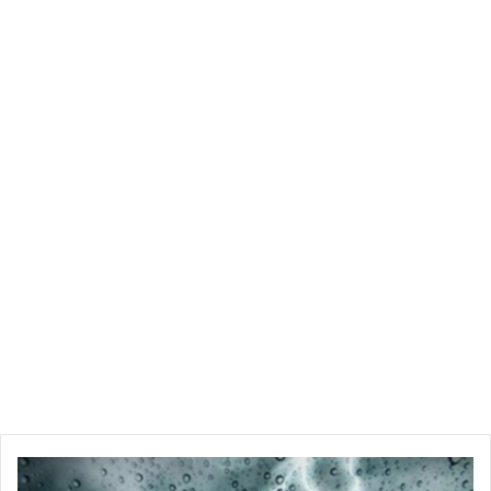
طائرتين أوكرانيتين من طراز “سو-25” فى مقاطعة تشيرنيهيف
وأخرى من طراز “ميج-29” فى منطقة نوفايا بيكوفكا، بالإضافة إلى
4 طائرات مسيرة.
وبلغ إجمالى المعدات العسكرية الأوكرانية التى تم تدميرها منذ بداية
العملية 111 طائرة، و68 مروحية، و160 طائرة مسيرة، و159 منظومة
صواريخ مضادة للطائرات، و1353 دبابة ومركبات قتالية مصفحة
أخرى، و129 راجمة صواريخ و493 قطعة من المدفعية الميدانية
ومدافع الهاون و1096 مركبة عسكرية خاصة.
فى سياق متصل، ذكر المتحدث أن قوات جمهورية لوجانسك الشعبية
فى إطار عملياتها الهجومية المتواصلة، تخوض معارك داخل مدينة
سيفيرودونتسك فى أحيائها الشرقية والشمالية الشرقية والشمالية
الغربية.
وبحسب البيان، طورت وحدات جمهورية دونيتسك الشعبية هجومها
أيضا وسيطرت على بلدات ميخيلوفكا وستافكا وبوتمانكا
أمطار
وفاسيلييفكا، فيما لا يزال القتال حول بلدة فيرخنيتوريتسكويه جاريا.
غزيرة