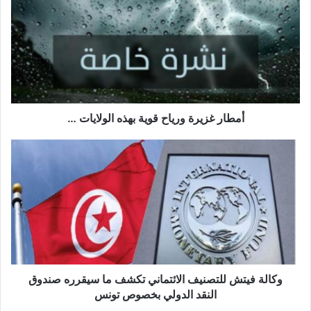
ورياح
من جانبه، أعلن مقر الدفاع الإقليمى لجمهورية دونيتسك الشعبية عن
قوية
إجلاء 312 شخصا من بينهم 88 طفلا من مدينة ماريوبول وضواحيها
بهذه
إلى منطقة “نوفوآزوفسكي” بالجمهورية، وذلك على مدار الساعات
الولايات
…
الأربع والعشرون الماضية.
أمطار غزيرة ورياح قوية بهذه الولايات …
وكالة
فيتش
للتصنيف
الائتماني
تكشف
ما
سيقرره
صندوق
النقد
الدولي
وكالة فيتش للتصنيف الائتماني تكشف ما سيقرره صندوق
بخصوص
النقد الدولي بخصوص تونس
تونس