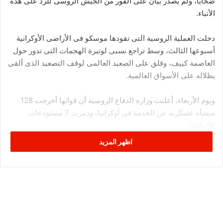
ضحايا، ولم يصدر بيان على الفور من الجيش الروسى للرد على هذه
الأنباء.
دخلت العملية الروسية التى تقودها موسكو فى الأراضى الأوكرانية
أسبوعها الثالث، وسط تراجع نسبى لوتيرة الهجمات التى تدور حول
العاصمة كييف، وقلق على الصعيد العالمى لوقف التصعيد الذى ألقى
بظلاله على الأسواق العالمية.
ويوم الأربعاء، أعلنت وزارة الدفاع الروسية أن قواتها أخرجت 128
منشأة عسكرية عن الخدمة فى أوكرانيا، ودمرت 7 مستودعات
للأسلحة.
اظهر المزيد
وقال المتحدث باسم الخارجية الروسية إيجور كوناشينكوف فى إفادة
صحفية إن الأهداف التى تمت إصابتها، تشمل أيضا منظومة Buk-M1
للدفاع الجوى وأخرى من طراز Osa، إضافة إلى 4 محطات رادار و4
مراكز قيادة و68 موقعا لتمركزا لمعدات العسكرية.
وأضاف كوناشينكوف أن القوات الروسية أسقطت مساء الثلاثاء