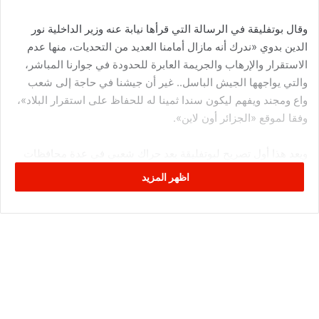
وقال بوتفليقة في الرسالة التي قرأها نيابة عنه وزير الداخلية نور
الدين بدوي «ندرك أنه مازال أمامنا العديد من التحديات، منها عدم
الاستقرار والإرهاب والجريمة العابرة للحدودة في جوارنا المباشر،
والتي يواجهها الجيش الباسل.. غير أن جيشنا في حاجة إلى شعب
واع ومجند ويفهم ليكون سندا ثمينا له للحفاظ على استقرار البلاد»،
وفقا لموقع «الجزائر أون لاين».
ويعد هذا أول تصريح لبوتفليقة بعد حراك شعبي في عدة محافظات
يطالبه بالعدول عن الترشح لولاية خامسة في انتخابات الرئاسة
اظهر المزيد
المقررة في 18 افريل القادم.