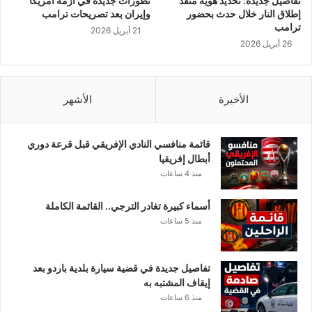
تفاصيل جديدة: تحديد هوية منفذ
تطورات جديدة في أزمة أمريكا
ل
أ
إطلاق النار خلال حدث بحضور
وإيران بعد تصريحات ترامب
ط
ز
ترامب
21 أبريل 2026
ف
م
26 أبريل 2026
ي
ا
ا
ت
ل
ف
ع
ي
الأخيرة
الأشهر
ب
ل
د
ي
ل
ب
قائمة منافسي النادي الإفريقي قبل قرعة دوري
ي
ي
أبطال إفريقيا
و
ا
منذ 4 ساعات
ع
و
ل
س
أسماء كبيرة تغادر الترجي.. القائمة الكاملة
ا
و
منذ 5 ساعات
ء
ر
ا
ي
ل
ا
تفاصيل جديدة في قضية سيارة بلدية باردو بعد
ش
و
إيقاف المشتبه به
ا
ا
منذ 6 ساعات
ب
ل