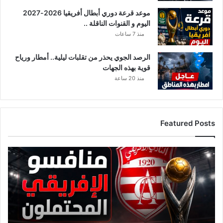
ي
ي
موعد قرعة دوري أبطال أفريقيا 2026-2027
م
اليوم و القنوات الناقلة ..
ن
منذ 7 ساعات
و
ف
ل
الرصد الجوي يحذر من تقلبات ليلية.. أمطار ورياح
س
قوية بهذه الجهات
ط
منذ 20 ساعة
ي
ن
.
.
Featured Posts
ق
ا
ئ
م
ة
م
ن