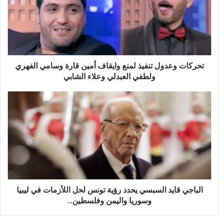
ك
ا
ت
و
ع
د
و
تحركات وعدول تنفيذ لمنع وايقاف أمين قارة وسامي الفهري
ل
ولطفي العبدلي وعلاء الشابي
ت
ن
ا
ف
ل
ي
ب
ذ
ا
ل
ج
م
ي
ن
ق
ع
ا
و
ي
ا
د
الباجي قايد السبسي يحدد رؤية تونس لحل اللأزمات في ليبيا
ي
ا
وسوريا واليمن وفلسطين..
ق
ل
ا