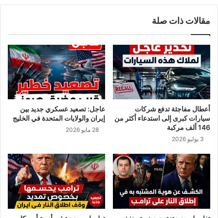
س
ف
ب
مقالات ذات صلة
أ
س
م
ي
ي
ي
ن
ح
ق
د
ا
د
ر
ر
ة
ؤ
و
ي
أعطال مفاجئة تدفع شركات
عاجل: تصعيد عسكري جديد بين
س
ة
سيارات كبرى إلى استدعاء أكثر من
إيران والولايات المتحدة في الخليج
ا
ت
146 ألف مركبة
28 مايو 2026
م
و
3 يوليو 2026
ي
ن
ا
س
ل
ل
ف
ح
ه
ل
ر
ا
ي
ل
و
ل