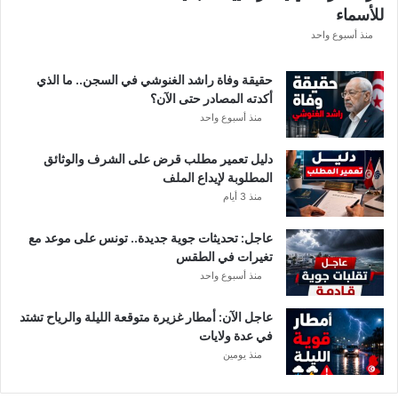
للأسماء
ر
ع
منذ أسبوع واحد
ة
د
حقيقة وفاة راشد الغنوشي في السجن.. ما الذي
و
أكدته المصادر حتى الآن؟
ر
منذ أسبوع واحد
ي
أ
دليل تعمير مطلب قرض على الشرف والوثائق
ب
المطلوبة لإيداع الملف
ط
منذ 3 أيام
ا
ل
عاجل: تحديثات جوية جديدة.. تونس على موعد مع
إ
تغيرات في الطقس
ف
منذ أسبوع واحد
ر
ي
ق
عاجل الآن: أمطار غزيرة متوقعة الليلة والرياح تشتد
ي
في عدة ولايات
ا
منذ يومين