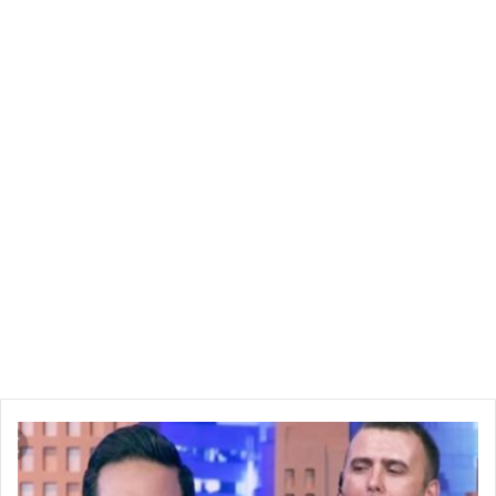
الجزائر
ت
ح
ر