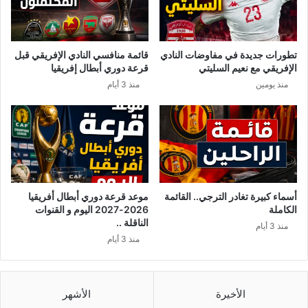
أ
ة
م
م
ا
ح
م
ت
تطورات جديدة في مفاوضات النادي
قائمة منافسي النادي الإفريقي قبل
ب
م
الإفريقي مع نعيم السليتي
قرعة دوري أبطال إفريقيا
ل
ل
منذ يومين
منذ 3 أيام
ج
ة
ي
ت
ك
ه
ا
ز
ق
ا
ب
ل
ل
ب
ا
ر
أسماء كبيرة تغادر الترجي.. القائمة
موعد قرعة دوري أبطال أفريقيا
ن
ل
الكاملة
2026-2027 اليوم و القنوات
ط
م
الناقلة ..
منذ 3 أيام
ل
ا
منذ 3 أيام
ا
ن
ق
ا
ا
ل
ل
ت
الأخيرة
الأشهر
م
و