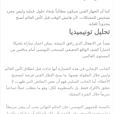
كما أن الجهاز الفني سيكون مطالباً بإيجاد حلول عملية وليس مجرد
تشخيص للمشكلات، لأن هامش الوقت قبل كأس العالم أصبح
محدوداً للغاية.
تحليل تونيميديا
بعيداً عن الانفعال الذي رافق النتيجة، يمكن اعتبار مباراة بلجيكا
اختباراً كشف الواقع الحقيقي للمنتخب التونسي أمام منافس من
المستوى العالمي.
الجانب الإيجابي في هذه الخسارة أنها جاءت قبل انطلاق كأس العالم
وليس خلال البطولة نفسها، ما يمنح الإطار الفني فرصة لتصحيح
الأخطاء. أما الجانب السلبي فهو أن بعض النقائص التي ظهرت لا
تتعلق بالأفراد فقط، بل بالمنظومة ككل، وهو ما يتطلب عملاً جماعياً
سريعاً خلال الفترة المقبلة.
بالنسبة للجمهور التونسي، فإن الحكم النهائي يجب أن يبقى مرتبطاً
بما سيقدمه المنتخب في المونديال، لكن المؤكد أن مباراة بروكسيل