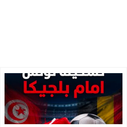
ا
ل
ت
ش
ك
ي
ل
ة
ا