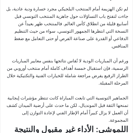
لم تكن الهزيمة أمام المنتخب البلجيكي مجرد خسارة ودية عادية، بل
جاءت لتفتح باب التساؤلات حول جاهزية المنتخب التونسي قبل
أسابيع قليلة من انطلاق كأس العالم. فالمنتخب ظهر بعيداً عن
النسخة التي انتظرها الجمهور التونسي، سواء من حيث التنظيم
الدفاعي أو القدرة على صناعة الفرص أو حتى التعامل مع ضغط
المنافس.
ورغم أن المباريات الودية لا تُقاس نتائجها بنفس معايير المباريات
الرسمية، فإن استقبال خمسة أهداف كاملة أمام منتخب أوروبي من
الطراز الرفيع يفرض مراجعة شاملة للخيارات الفنية والتكتيكية خلال
المرحلة المقبلة.
الجماهير التونسية التي تابعت المباراة كانت تنتظر مؤشرات إيجابية
تمنحها الثقة قبل المونديال، لكن ما حدث على أرضية الميدان كشف
أن العمل لا يزال كبيراً أمام الإطار الفني لإعادة التوازن إلى
المجموعة.
اللموشي: الأداء غير مقبول والنتيجة