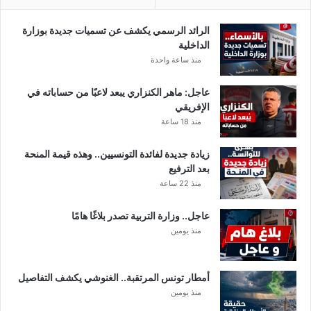
و
ن
ن
س
الرائد الرسمي يكشف عن تسميات جديدة بوزارة
د
ي
الداخلية
ي
منذ ساعة واحدة
ا
ل
عاجل: ماهر الكنزاري يبعد لاعبًا من حساباته في
الإفريقي
منذ 18 ساعة
زيادة جديدة لفائدة التونسيين.. وهذه قيمة المنحة
بعد الترفيع
منذ 22 ساعة
عاجل.. وزارة التربية تصدر بلاغًا هامًا
منذ يومين
أمطار تونس المرتقبة.. الغنوشي يكشف التفاصيل
منذ يومين