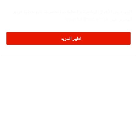
للمزيد من الأخبار الرياضية والتحليلات الحصرية، تابع تغطية فريق
التحرير عبر
www.tunimedia.tn/ar
.
اظهر المزيد