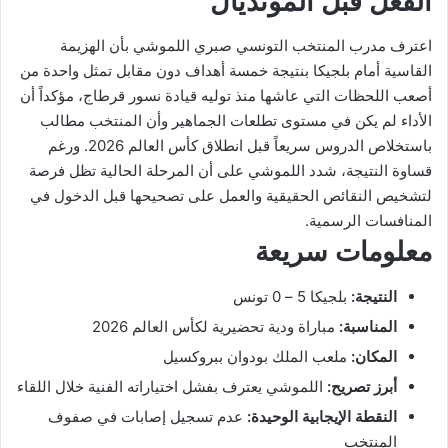
الفعل قبل المونديال
اعترف مدرب المنتخب التونسي صبري اللموشي بأن الهزيمة
القاسية أمام بلجيكا بنتيجة خمسة أهداف دون مقابل تمثل واحدة من
أصعب اللحظات التي عاشها منذ توليه قيادة نسور قرطاج، مؤكداً أن
الأداء لم يكن في مستوى تطلعات الجماهير وأن المنتخب مطالب
باستخلاص الدروس سريعاً قبل انطلاق كأس العالم 2026. ورغم
قساوة النتيجة، شدد اللموشي على أن المرحلة الحالية تظل فرصة
لتشخيص النقائص الحقيقية والعمل على تصحيحها قبل الدخول في
المنافسات الرسمية.
معلومات سريعة
النتيجة:
بلجيكا 5 – 0 تونس
المناسبة:
مباراة ودية تحضيرية لكأس العالم 2026
المكان:
ملعب الملك بودوان ببروكسيل
أبرز تصريح:
اللموشي يعترف بفشل اختياراته الفنية خلال اللقاء
النقطة الإيجابية الوحيدة:
عدم تسجيل إصابات في صفوف
المنتخب