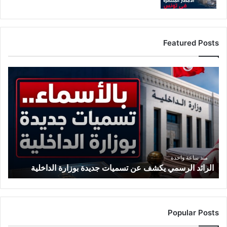
Featured Posts
ا
ل
ر
ا
ئ
د
ا
ل
ر
منذ ساعة واحدة
الرائد الرسمي يكشف عن تسميات جديدة بوزارة الداخلية
س
م
ي
ي
ك
Popular Posts
ش