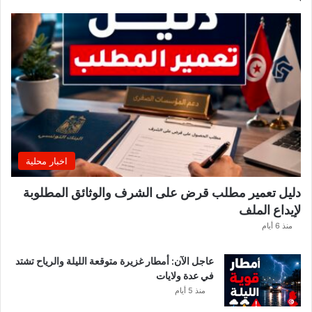
ف
ع
ن
ت
س
م
ي
ا
ت
ج
د
اخبار محلية
ي
د
دليل تعمير مطلب قرض على الشرف والوثائق المطلوبة
ة
لإيداع الملف
ب
و
منذ 6 أيام
ز
ا
عاجل الآن: أمطار غزيرة متوقعة الليلة والرياح تشتد
ر
في عدة ولايات
ة
منذ 5 أيام
ا