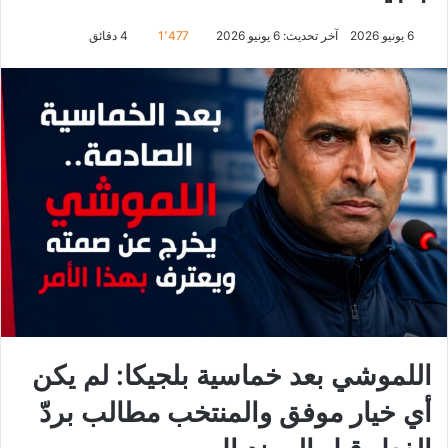
6 يونيو 2026
آخر تحديث: 6 يونيو 2026
1٬477
4 دقائق
اللموشي بعد خماسية بلجيكا: لم يكن
أي خيار موفق والمنتخب مطالب بردّ