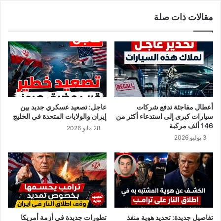
أرجاء المنزل. أن تأتي بها وتدس أنفها فيما أقدمت عليه. وأخشى أن
ما سيفعله بوتين بأوروبا يشبه هذا الإجراء بالتحديد، وهو ما سيستمر
مقالات ذات صلة
لفترة طويلة.
أعطال مفاجئة تدفع شركات
عاجل: تصعيد عسكري جديد بين
سيارات كبرى إلى استدعاء أكثر من
إيران والولايات المتحدة في الخليج
146 ألف مركبة
28 مايو 2026
3 يوليو 2026
تفاصيل جديدة: تحديد هوية منفذ
تطورات جديدة في أزمة أمريكا