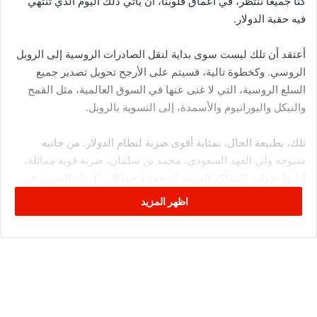
كنا جميعا ننتظر، في أعماق قلوبنا، أن يأتي ذلك اليوم الذي تنتهي
فيه حقبة الدولار.
أعتقد أن تلك ليست سوى بداية لنقل الصادرات الروسية إلى الروبل
الروسي. وكخطوة تالية، فسيتم على الأرجح تحويل تصدير جميع
السلع الروسية، التي لا غنى عنها في السوق العالمية، مثل القمح
والنيكل واليورانيوم والأسمدة، إلى التسوية بالروبل.
تلك، بطبيعة الحال، بمثابة أقوى ضربة لنظام الدولار. من جانبه
سيوجه ولي العهد السعودي، محمد بن سلمان، ضربة قوية مماثلة،
إذا ما تحولت المملكة العربية السعودية حقا إلى اليوان الصيني في
تسويتها مع الصين، إذا ما صحّت التقارير بشأن هذه النوايا. وسوف
اظهر المزيد
يدخل هذا القرار اليوان أيضا في تسوية ليس فقط تجارة النفط، وإنما
كل التجارة مع الصين. من حيث المبدأ، يمكن للمملكة العربية
السعودية أن تكرر خطوة بوتين، وتبدأ في بيع نفطها بالريال السعودي،
وبذلك لن تحتاج إلى اليوان وستصبح عملتها على الأقل، عملة
إقليمية.