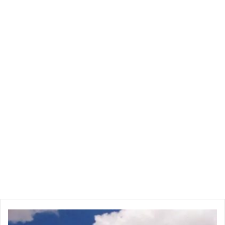
وكما هو مطبق على الحكومات العربية، يعني قرار الرئيس بوتين أنه
لن يصبح أمامها خيار سوى مقاومة ضغط الولايات المتحدة الأمريكية،
والبقاء محايدة على الأقل تجاه روسيا. على أي حال، سوف تحافظ
على العلاقات الاقتصادية مع روسيا.
أما بالنسبة لأوروبا والغرب ككل، وما يسمى بالدول غير الصديقة،
فإنهم أمام مشكلة تقنية أولى عملاقة، ثم مشكلة سياسية.
فلا يمكن لأوروبا أن ترفض الغاز الروسي، وإلا فسيعني ذلك انهيار
اقتصادها. في الوقت نفسه، تتمتع روسيا بميزان تجاري إيجابي بشكل
عام مع العالم كله، وخاصة مع أوروبا والولايات المتحدة الأمريكية.
أي أنها تبيع أكثر مما تشتري، بمعنى أن أوروبا لا تمتلك احتياطيا من
الروبلات، وعلى الأرجح لن يكون الروبل الموجود كافيا لدفع ثمن
موارد الطاقة الروسية. خاصة إذا ما تم تحويل جميل الصادرات
الروسية إلى الروبل. ليبقى هناك طريقتان فحسب أمام أوروبا
لمواصلة شراء الغاز الروسي بالكميات المطلوبة.
اليوم
وصباح