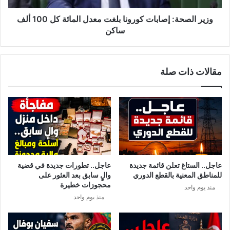
ل
ة
ج
:
وزير الصحة: إصابات كورونا بلغت معدل المائة كل 100 ألف
م
إ
ساكن
ع
ص
ة
ا
0
ب
مقالات ذات صلة
6
ا
ن
ت
و
ك
ف
و
م
ر
ب
و
ر
ن
2
ا
0
ب
عاجل.. الستاغ تعلن قائمة جديدة
عاجل.. تطورات جديدة في قضية
2
ل
للمناطق المعنية بالقطع الدوري
والٍ سابق بعد العثور على
0
غ
محجوزات خطيرة
منذ يوم واحد
ت
منذ يوم واحد
م
ع
د