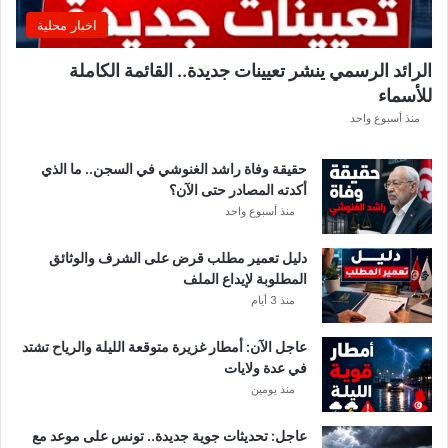
ق
اخبار محلية
ب
ل
الرائد الرسمي ينشر تعيينات جديدة.. القائمة الكاملة
ق
للأسماء
ر
ع
منذ أسبوع واحد
ة
د
حقيقة وفاة راشد الغنوشي في السجن.. ما الذي
و
أكدته المصادر حتى الآن؟
ر
منذ أسبوع واحد
ي
أ
دليل تعمير مطلب قرض على الشرف والوثائق
ب
المطلوبة لإيداع الملف
ط
منذ 3 أيام
ا
ل
عاجل الآن: أمطار غزيرة متوقعة الليلة والرياح تشتد
إ
في عدة ولايات
ف
منذ يومين
ر
ي
ق
عاجل: تحديثات جوية جديدة.. تونس على موعد مع