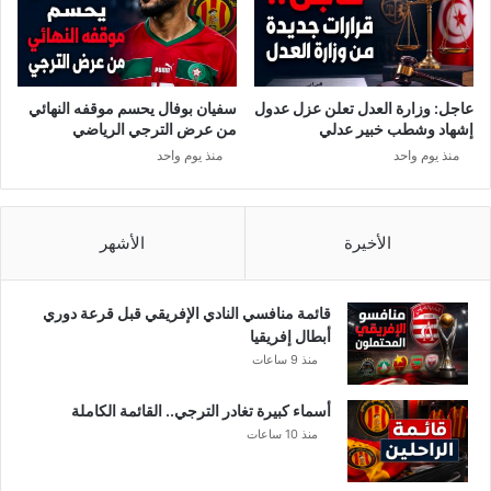
ل
ا
ل
م
ا
عاجل: وزارة العدل تعلن عزل عدول
سفيان بوفال يحسم موقفه النهائي
ئ
إشهاد وشطب خبير عدلي
من عرض الترجي الرياضي
ة
منذ يوم واحد
منذ يوم واحد
ك
ل
1
0
الأخيرة
الأشهر
0
أ
ل
قائمة منافسي النادي الإفريقي قبل قرعة دوري
ف
أبطال إفريقيا
س
منذ 9 ساعات
ا
ك
أسماء كبيرة تغادر الترجي.. القائمة الكاملة
ن
منذ 10 ساعات