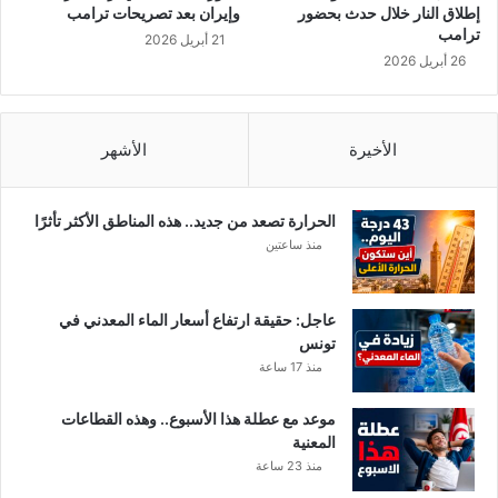
ة
إطلاق النار خلال حدث بحضور
وإيران بعد تصريحات ترامب
ت
ترامب
21 أبريل 2026
م
26 أبريل 2026
ليبيا
ا
م
اً
الأخيرة
الأشهر
م
ن
ك
و
الحرارة تصعد من جديد.. هذه المناطق الأكثر تأثرًا
ر
منذ ساعتين
و
ن
ا
عاجل: حقيقة ارتفاع أسعار الماء المعدني في
تونس
منذ 17 ساعة
موعد مع عطلة هذا الأسبوع.. وهذه القطاعات
المعنية
منذ 23 ساعة