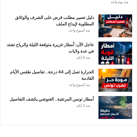
منذ يوم واحد
ا
ل
أ
دليل تعمير مطلب قرض على الشرف والوثائق
ك
المطلوبة لإيداع الملف
ث
منذ أسبوع واحد
ر
ت
عاجل الآن: أمطار غزيرة متوقعة الليلة والرياح تشتد
أ
في عدة ولايات
ث
منذ 6 أيام
رً
ا
الحرارة تصل إلى 44 درجة.. تفاصيل طقس الأيام
القادمة
منذ أسبوع واحد
أمطار تونس المرتقبة.. الغنوشي يكشف التفاصيل
منذ 3 أيام