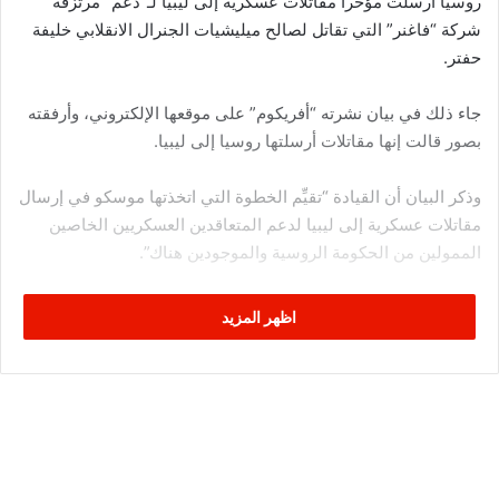
روسيا أرسلت مؤخرا مقاتلات عسكرية إلى ليبيا لـ”دعم” مرتزقة
شركة “فاغنر” التي تقاتل لصالح ميليشيات الجنرال الانقلابي خليفة
حفتر.
جاء ذلك في بيان نشرته “أفريكوم” على موقعها الإلكتروني، وأرفقته
بصور قالت إنها مقاتلات أرسلتها روسيا إلى ليبيا.
وذكر البيان أن القيادة “تقيِّم الخطوة التي اتخذتها موسكو في إرسال
مقاتلات عسكرية إلى ليبيا لدعم المتعاقدين العسكريين الخاصين
الممولين من الحكومة الروسية والموجودين هناك”.
ورجّحت القيادة أن يكون إرسال تلك المقاتلات بهدف تقديم الدعم
اظهر المزيد
الجوي للهجمات البرية التي يشنها مرتزقة فاغنر الموجودون
لمساعدة “مليشيا حفتر” في نزاعه العسكري مع القوات التابعة
لحكومة الوفاق الوطني المعترف بها دولياً”.
وأضاف البيان أن “المقاتلات الروسية التي وصلت إلى ليبيا، انطلقت
من قاعدة جوية في روسيا مروراً بسوريا، حيث أعيد طلاؤها لإخفاء