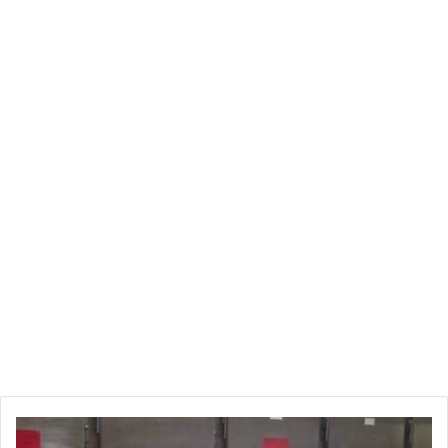
هويتها الروسية”.
ونقل البيان عن قائد القيادة الأمريكية في إفريقيا ستيفن تاونسند،
قوله إن “روسيا تحاول بوضوح قلب الموازين العسكرية في ليبيا
لصالحها.. وكما فعل الروس في سوريا، فهم يوسعون نفوذهم
العسكري في إفريقيا، مستخدمين جماعات مرتزقة تدعمهم الحكومة
مثل فاغنر”.
وأضاف تاونسند أنه “لفترة طويلة، دأبت روسيا على إنكار ضلوعها
في الصراع الليبي الراهن، ولكنهم (الروس) لا يستطيعون أن ينكروا
الآن”.
وتابع الجنرال الأمريكي: رأينا مقاتلات الجيل الرابع تحلّق إلى ليبيا…
ونعلم جميعاً أنه لا “مليشيا حفتر” ولا الشركات العسكرية الخاصة
المتعاقَد معها يستطيعون إطلاق تلك الطائرات أو صيانتها والإبقاء
عليها عاملة، من دون دعم دولة؛ هي روسيا.
ا
وأشار البيان إلى أن “روسيا تستخدم شركة فاغنر الخاصة الممولة
ل