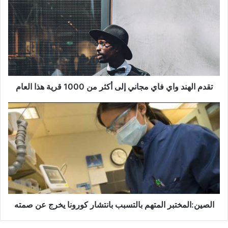
د
م
ا
ل
ه
ن
د
و
تقدم الهند واي فاي مجاني إلى أكثر من 1000 قرية هذا العام
ا
ي
ا
ف
ل
ا
ص
ي
ي
م
ن
ج
:
ا
ا
ن
ل
ي
م
إ
خ
الصين:المختبر المتهم بالتسبب بانتشار كورونا يخرج عن صمته
ل
ت
ى
ب