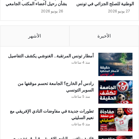
م
ك
الوطنية للصلح الجزائي في تونس
بشأن رحيل أعضاء المكتب الجامعي
و
27 يونيو 2026
26 يونيو 2026
ر
و
ن
ا
الأخيرة
الأشهر
ي
خ
ر
أمطار تونس المرتقبة.. الغنوشي يكشف التفاصيل
ج
منذ 4 ساعات
ع
ن
ص
رادس أم الخارج؟ الجامعة تحسم موقفها من
م
السوبر التونسي
ت
منذ 5 ساعات
ه
تطورات جديدة في مفاوضات النادي الإفريقي مع
نعيم السليتي
منذ 6 ساعات
قائمة منافسي النادي الإفريقي قبل قرعة دوري