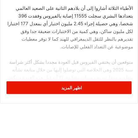
الأطباء الثلاثة أشاروا إلى أن بلادهم الثانية على الصعيد العالمي
بتعدادها البشري سجلت 11555 إصابة بالفيروس وفقدت 396
شخصا، وهي حصيلة إجراء 2.45 مليون اختبار أي بمعدل 177 اختبارا
لكل مليون ساكن، وهي كمية من الاختبارات ضعيفة جدا وفق
تقديرهم بالنظر للثقل الديمغرافي للهند كما لا توفر معطيات
موضوعية عن التعداد الفعلي للإصابات.
متوقعين أن يختفي الفيروس قبل العودة مجددا بشكل أكثر شراسة
سنة 2025 وهي الخلاصة التي توصلوا إليها من خلال متابعة نشأته
وتطوره ومقارنته بفيروسات مشابهة، إلا أنه قبل هذه العودة ستكون
هنالك فترة كافية من أجل العمل على انتاج وتطوير اللقاحات اللازمة
اظهر المزيد
وفق المؤلفين وتخصيص الاعتمادات المالية اللازمة بدلا من توجيهها
إلى الرعاية الصحية الهامشية.
كما لفت الكتاب إلى أن أعراض فيروس كورونا تتشابه إلى حد كبير
مع أعراض الانفلونزا الاعتيادية وهي أساسا الحمى والسعال وضيق
التنفس وآلام العضلات.