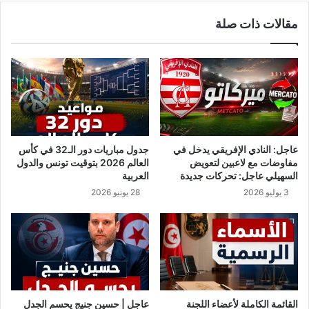
أ
ر
مقالات ذات صلة
ك
ا
ث
ل
ر
م
م
ت
ن
ه
1
م
0
ب
0
ا
0
ل
عاجل: النادي الإفريقي يدخل في
جدول مباريات دور الـ32 في كأس
ق
ت
مفاوضات مع لاعبين لتعويض
العالم 2026 بتوقيت تونس والدول
ر
س
السهيلي عاجل: تحركات جديدة
العربية
ي
ب
3 يوليو 2026
28 يونيو 2026
ة
ب
ه
ب
ذ
ا
ا
ن
ا
ت
ل
ش
ع
ا
ا
ر
القائمة الكاملة لأعضاء اللجنة
عاجل | حسين جنيج يحسم الجدل