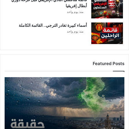
أبطال إفريقيا
منذ يوم واحد
أسماء كبيرة تغادر الترجي.. القائمة الكاملة
منذ يوم واحد
Featured Posts
أ
م
ط
ا
ر
ت
و
ن
س
منذ 4 ساعات