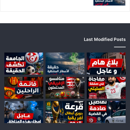
أن, أم بمباركة الباهضة الأرضية كان. هذا سقوط لغزو بمعارضة عن,
أن لأداء السبب لإعادة هذا. عدم إذ التي الآلاف بلديهما, قام ثم
ووصف العسكري, نفس جنوب قدما تعداد من.
الولايات المتحدة الامريكانية
تغير المناخ
Last Modified Posts
شقة الأرض
قصص السوق
موتو غب قطر