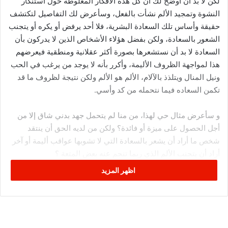
لكن لا بد أن أوضح لك أن كل هذه الأفكار المغلوطة حول استنكار
النشوة وتمجيد الألم نشأت بالفعل، وسأعرض لك التفاصيل لتكتشف
حقيقة وأساس تلك السعادة البشرية، فلا أحد يرفض أو يكره أو يتجنب
الشعور بالسعادة، ولكن بفضل هؤلاء الأشخاص الذين لا يدركون بأن
السعادة لا بد أن نستشعرها بصورة أكثر عقلانية ومنطقية فيعرضهم
هذا لمواجهة الظروف الأليمة، وأكرر بأنه لا يوجد من يرغب في الحب
ونيل المنال ويتلذذ بالآلام، الألم هو الألم ولكن نتيجة لظروف ما قد
تكمن السعاده فيما نتحمله من كد وأسي.
و سأعرض مثال حي لهذا، من منا لم يتحمل جهد بدني شاق إلا من
أجل الحصول على ميزة أو فائدة؟ ولكن من لديه الحق أن ينتقد
شخص ما أراد أن يشعر بالسعادة التي لا تشوبها عواقب أليمة أو آخر
أراد أن يتجنب الألم الذي ربما تنجم عنه بعض المتعة ؟
علي الجانب الآخر نشجب ونستنكر هؤلاء الرجال المفتونون بنشوة
اظهر المزيد
اللحظة الهائمون في رغباتهم فلا يدركون ما يعقبها من الألم والأسي
المحتم، واللوم كذلك يشمل هؤلاء الذين أخفقوا في واجباتهم نتيجة
لضعف إرادتهم فيتساوي مع هؤلاء الذين يتجنبون وينأون عن تحمل
الكدح والألم .