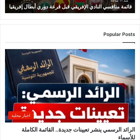
ف
منذ 11 ساعة
قائمة منافسي النادي الإفريقي قبل قرعة دوري أبطال إفريقيا
س
ي
ا
ل
ن
Popular Posts
ا
د
ي
ا
ل
إ
ف
ر
ي
ق
ي
ق
اخبار محلية
ب
ل
الرائد الرسمي ينشر تعيينات جديدة.. القائمة الكاملة
ق
للأسماء
ر