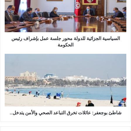
ي
ا
س
ي
ة
ا
ل
السياسية الجزائية للدولة محور جلسة عمل بإشراف رئيس
ج
الحكومة
ز
ا
ش
ئ
ا
ي
ط
ة
ئ
ل
ب
ل
و
د
ج
و
ع
ل
ف
ة
ر
شاطئ بوجعفر: عائلات تخرق التباعد الصحي والأمن يتدخل..
م
:
ح
ع
و
ا