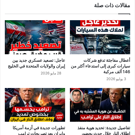
مقالات ذات صلة
ر
ئ
ج
ل
ل
ا
س
ت
ة
ت
ع
خ
م
ر
ل
ق
ب
ا
أعطال مفاجئة تدفع شركات
عاجل: تصعيد عسكري جديد بين
إ
ل
سيارات كبرى إلى استدعاء أكثر من
إيران والولايات المتحدة في الخليج
ش
ت
146 ألف مركبة
28 مايو 2026
ر
ب
3 يوليو 2026
ا
ا
ف
ع
ر
د
ئ
ا
ي
ل
س
ص
ا
ح
ل
ي
تفاصيل جديدة: تحديد هوية منفذ
تطورات جديدة في أزمة أمريكا
ح
و
إطلاق النار خلال حدث بحضور
وإيران بعد تصريحات ترامب