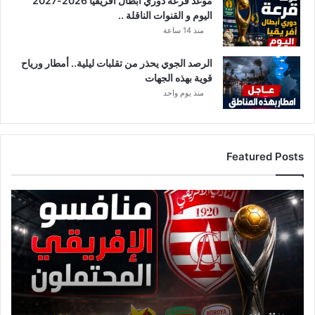
موعد قرعة دوري أبطال أفريقيا 2026-2027
اليوم و القنوات الناقلة ..
منذ 14 ساعة
الرصد الجوي يحذر من تقلبات ليلية.. أمطار ورياح
قوية بهذه الجهات
منذ يوم واحد
Featured Posts
ق
ا
ئ
م
ة
م
ن
ا