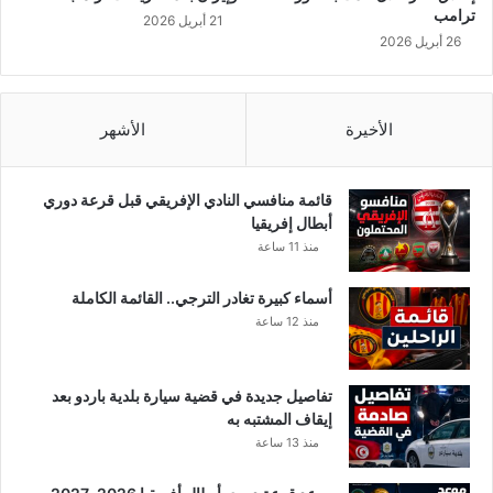
ك
ا
ترامب
21 أبريل 2026
و
ل
26 أبريل 2026
م
أ
ة
م
ن
الأخيرة
الأشهر
ي
ت
د
خ
قائمة منافسي النادي الإفريقي قبل قرعة دوري
ل
أبطال إفريقيا
.
منذ 11 ساعة
.
أسماء كبيرة تغادر الترجي.. القائمة الكاملة
منذ 12 ساعة
تفاصيل جديدة في قضية سيارة بلدية باردو بعد
إيقاف المشتبه به
منذ 13 ساعة