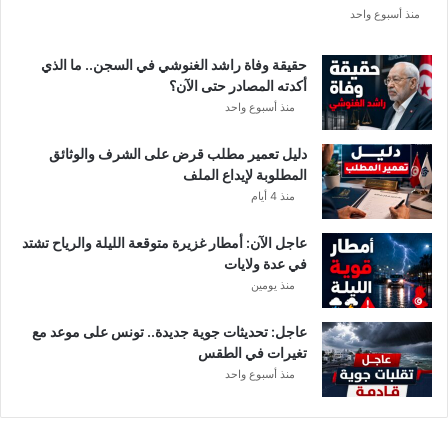
ع
منذ أسبوع واحد
ة
د
حقيقة وفاة راشد الغنوشي في السجن.. ما الذي
و
أكدته المصادر حتى الآن؟
ر
منذ أسبوع واحد
ي
أ
دليل تعمير مطلب قرض على الشرف والوثائق
ب
المطلوبة لإيداع الملف
ط
منذ 4 أيام
ا
ل
عاجل الآن: أمطار غزيرة متوقعة الليلة والرياح تشتد
إ
في عدة ولايات
ف
منذ يومين
ر
ي
ق
عاجل: تحديثات جوية جديدة.. تونس على موعد مع
ي
تغيرات في الطقس
ا
منذ أسبوع واحد