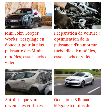
Mini John Cooper
Préparation de voiture :
Works : restylage en
optimisation de la
douceur pour la plus
puissance d’un moteur
puissante des Mini:
turbo diesel: modèles,
modèles, essais, avis et
essais, avis et vidéos
vidéos
Autolib’ : que vont
Occasion : 5 Renault
devenir les voitures
Mégane à moins de