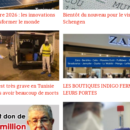
re 2026 : les innovations
Bientôt du nouveau pour le vi
nsformer le monde
Schengen
est très grave en Tunisie
LES BOUTIQUES INDIGO FE
ns avoir beaucoup de morts
LEURS PORTES