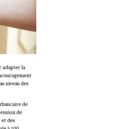
r adapter la
’encouragement
au niveau des
erbancaire de
pension de
 et des
ale à 100