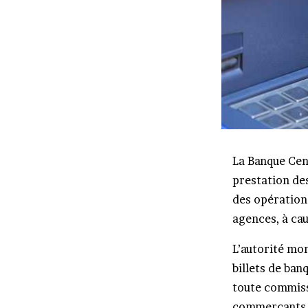
La Banque Cen
prestation de
des opérations
agences, à ca
L’autorité mon
billets de ban
toute commiss
commerçants p