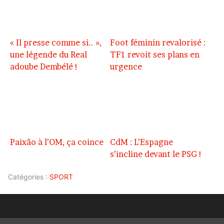
« Il presse comme si.. »,
Foot féminin revalorisé :
une légende du Real
TF1 revoit ses plans en
adoube Dembélé !
urgence
Paixão à l’OM, ça coince
CdM : L’Espagne
s’incline devant le PSG !
Catégories :
SPORT