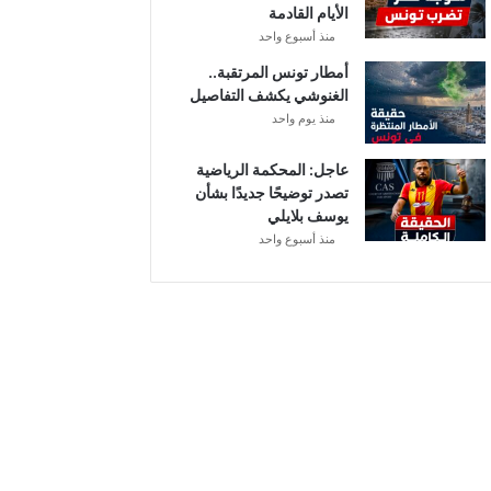
الأيام القادمة
ا
منذ أسبوع واحد
ل
إ
أمطار تونس المرتقبة..
ف
الغنوشي يكشف التفاصيل
ر
منذ يوم واحد
ي
ق
عاجل: المحكمة الرياضية
ي
تصدر توضيحًا جديدًا بشأن
يوسف بلايلي
منذ أسبوع واحد