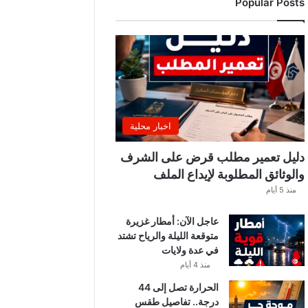
Popular Posts
ر
ي
ي
ب
ع
د
ل
ا
ع
اخبار محلية
بً
ا
دليل تعمير مطلب قرض على الشرف
م
والوثائق المطلوبة لإيداع الملف
ن
منذ 5 أيام
ح
س
عاجل الآن: أمطار غزيرة
ا
متوقعة الليلة والرياح تشتد
ب
في عدة ولايات
ا
ت
منذ 4 أيام
ه
الحرارة تصل إلى 44
ف
درجة.. تفاصيل طقس
ي