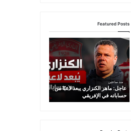
Featured Posts
ع
ا
ج
ل
:
م
ا
منذ ساعتين
ه
عاجل: ماهر الكنزاري يبعد لاعبًا من
ر
حساباته في الإفريقي
ا
ل
ك
ن
ز
ا