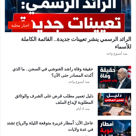
ن
ا
د
ي
اخبار محلية
ا
ل
الرائد الرسمي ينشر تعيينات جديدة.. القائمة الكاملة
إ
للأسماء
ف
ر
منذ أسبوع واحد
ي
ق
حقيقة وفاة راشد الغنوشي في السجن.. ما الذي
ي
أكدته المصادر حتى الآن؟
م
منذ أسبوع واحد
ع
ن
دليل تعمير مطلب قرض على الشرف والوثائق
ع
المطلوبة لإيداع الملف
ي
منذ 4 أيام
م
ا
عاجل الآن: أمطار غزيرة متوقعة الليلة والرياح تشتد
ل
في عدة ولايات
س
منذ يومين