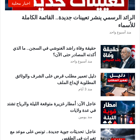
اخبار محلية
ب
ل
الرائد الرسمي ينشر تعيينات جديدة.. القائمة الكاملة
ق
للأسماء
ر
ع
منذ أسبوع واحد
ة
د
حقيقة وفاة راشد الغنوشي في السجن.. ما الذي
و
أكدته المصادر حتى الآن؟
ر
منذ أسبوع واحد
ي
أ
دليل تعمير مطلب قرض على الشرف والوثائق
ب
المطلوبة لإيداع الملف
ط
منذ 3 أيام
ا
ل
عاجل الآن: أمطار غزيرة متوقعة الليلة والرياح تشتد
إ
في عدة ولايات
ف
منذ يومين
ر
ي
ق
عاجل: تحديثات جوية جديدة.. تونس على موعد مع
ي
تغيرات في الطقس