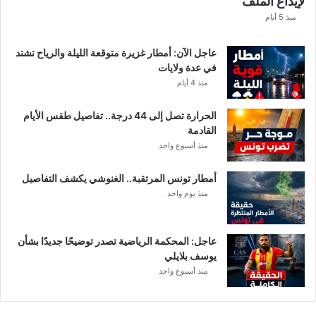
لإيداع الملف
ذ
ه
منذ 5 أيام
ق
ي
عاجل الآن: أمطار غزيرة متوقعة الليلة والرياح تشتد
م
في عدة ولايات
ة
منذ 4 أيام
ا
ل
الحرارة تصل إلى 44 درجة.. تفاصيل طقس الأيام
م
القادمة
ن
منذ أسبوع واحد
ح
ة
أمطار تونس المرتقبة.. الغنوشي يكشف التفاصيل
ب
منذ يوم واحد
ع
د
ا
ل
عاجل: المحكمة الرياضية تصدر توضيحًا جديدًا بشأن
ت
يوسف بلايلي
ر
منذ أسبوع واحد
ف
ي
ع