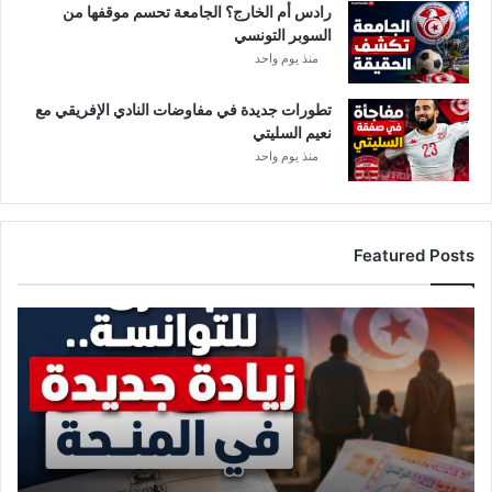
رادس أم الخارج؟ الجامعة تحسم موقفها من
السوبر التونسي
منذ يوم واحد
تطورات جديدة في مفاوضات النادي الإفريقي مع
نعيم السليتي
منذ يوم واحد
Featured Posts
ز
ي
ا
د
ة
ج
د
ي