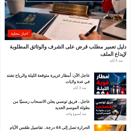
ر
ب
ل
ا
غً
اخبار محلية
ا
ه
دليل تعمير مطلب قرض على الشرف والوثائق المطلوبة
ا
لإيداع الملف
مً
ا
منذ 5 أيام
عاجل الآن: أمطار غزيرة متوقعة الليلة والرياح تشتد
في عدة ولايات
منذ 3 أيام
عاجل.. فريق تونسي يعلن الانسحاب رسميًا من
بطولة الموسم الجديد
منذ أسبوع واحد
الحرارة تصل إلى 44 درجة.. تفاصيل طقس الأيام