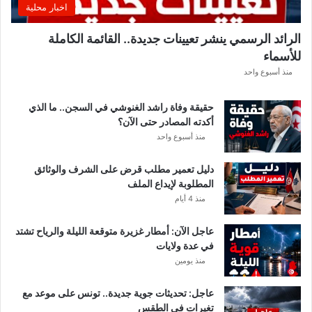
اخبار محلية
ب
ل
الرائد الرسمي ينشر تعيينات جديدة.. القائمة الكاملة
ق
للأسماء
ر
ع
منذ أسبوع واحد
ة
د
حقيقة وفاة راشد الغنوشي في السجن.. ما الذي
و
أكدته المصادر حتى الآن؟
ر
منذ أسبوع واحد
ي
أ
دليل تعمير مطلب قرض على الشرف والوثائق
ب
المطلوبة لإيداع الملف
ط
منذ 4 أيام
ا
ل
عاجل الآن: أمطار غزيرة متوقعة الليلة والرياح تشتد
إ
في عدة ولايات
ف
منذ يومين
ر
ي
ق
عاجل: تحديثات جوية جديدة.. تونس على موعد مع
ي
تغيرات في الطقس