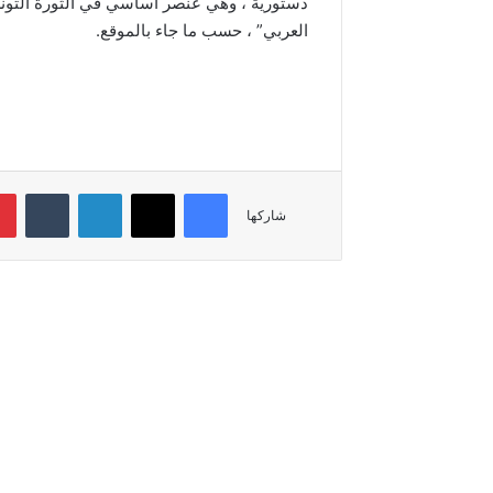
دستورية ، وهي عنصر أساسي في الثورة التونس
العربي” ، حسب ما جاء بالموقع.
فيسبوك
‫X
لينكدإن
‏Tumblr
شاركها