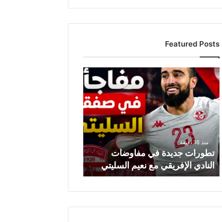
Featured Posts
ت
ط
و
ر
ا
ت
ج
منذ 16 دقيقة
د
تطورات جديدة في مفاوضات
ي
النادي الإفريقي مع نعيم السليتي
د
ة
ف
ي
م
ف