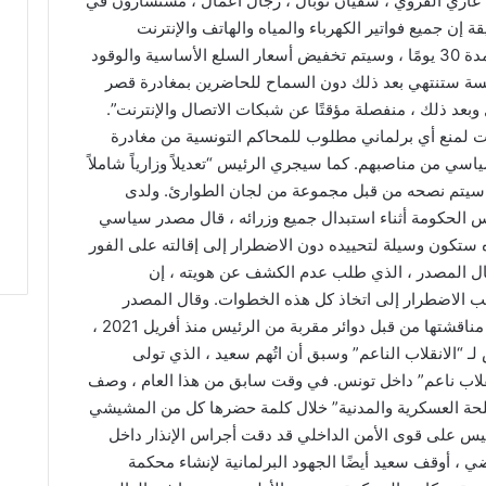
 ، غازي القروي ، سفيان توبال ، رجال أعمال ، مستشارون في
ة إن جميع فواتير الكهرباء والمياه والهاتف والإنترنت
والقروض المصرفية والضرائب سيتم تعليقها لمدة 30 يومًا ، وسيتم تخفيض أسعار السلع الأساسية والوقود
ن “الجلسة ستنتهي بعد ذلك دون السماح للحاضرين بمغادرة قصر
وبعد ذلك ، منفصلة مؤقتًا عن شبكات الاتصال والإنترنت”.
ت لمنع أي برلماني مطلوب للمحاكم التونسية من مغادرة
ياسي من مناصبهم. كما سيجري الرئيس “تعديلاً وزارياً شاملاً
 سيتم نصحه من قبل مجموعة من لجان الطوارئ. ولدى
 الحكومة أثناء استبدال جميع وزرائه ، قال مصدر سياسي
ه ستكون وسيلة لتحييده دون الاضطرار إلى إقالته على الفور
قال المصدر ، الذي طلب عدم الكشف عن هويته ، إن
ب الاضطرار إلى اتخاذ كل هذه الخطوات. وقال المصدر
المقرب من مستشاري سعيد ، إن الخطة تمت مناقشتها من قبل دوائر مقربة من الرئيس منذ أفريل 2021 ،
ـ “الانقلاب الناعم” وسبق أن اتُهم سعيد ، الذي تولى
 الأساس لـ “انقلاب ناعم” داخل تونس. في وقت سابق من هذا العام ، وصف
سلحة العسكرية والمدنية” خلال كلمة حضرها كل من المشيشي
يس على قوى الأمن الداخلي قد دقت أجراس الإنذار داخل
 ، أوقف سعيد أيضًا الجهود البرلمانية لإنشاء محكمة