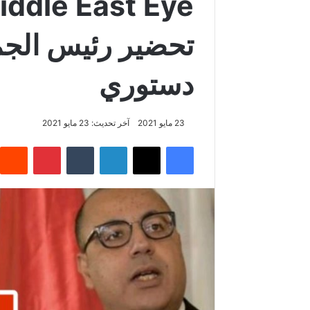
تحضير رئيس الجمه
دستوري
23 مايو 2021
آخر تحديث: 23 مايو 2021
فيسبوك
‫X
لينكدإن
‏Tumblr
بينتيريست