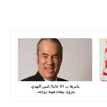
ي
ك
ب
ر
ه
ا
ب
4
1
ع
يكبرها ب 41 عاما/ لمين النهدي
ا
يتزوج..وهذه هوية زوجته..
م
ا
/