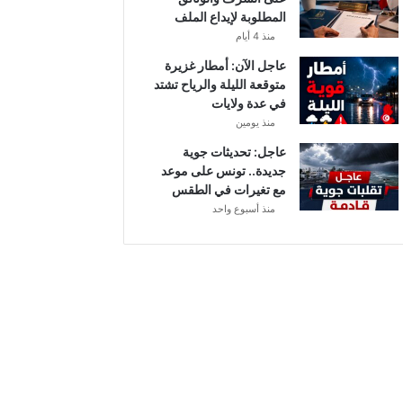
ن
المطلوبة لإيداع الملف
ع
منذ 4 أيام
ي
م
عاجل الآن: أمطار غزيرة
ا
متوقعة الليلة والرياح تشتد
ل
في عدة ولايات
س
منذ يومين
ل
عاجل: تحديثات جوية
ي
جديدة.. تونس على موعد
ت
مع تغيرات في الطقس
ي
منذ أسبوع واحد