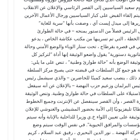
 سعيد السياسيين إلى القصر الرئاسي والإعلان عن الانقلاب
م إلقاء القبض على كبار السياسيين ورجال الأعمال الآخرين
رها إلى ميدل إيست آي ، وصفت بأنها “سرية للغاية”
 سيفعل الرئيس فصلاً من الدستور يمنحه – في حالة الطوارئ
الخطة ، التي تم تسريبها من مكتب عكاشة الخاص ، يدعو
في قصره بقرطاج ، تحت ستار الوباء والوضع الأمني ​​وحالة
اتورية دستورية” يقول واضعو الوثيقة إنها أداة “لتركيز كل
قة الوضع بأنه “حالة طوارئ وطنية” ، تنص على ما يلي:
ية هو جمع كل السلطات في قبضته حتى يصبح مركز السلطة
د ذلك ، ينصب سعيد كمينًا للحاضرين – والذي سيشمل رئيس
س البرلمان وزعيم حزب النهضة – بالإعلان عن أنه سيفعل
س بالاستيلاء على السلطات في حالة طوارئ وطنية. وتنص الوثيقة
ة القصر ، وأن القصر سينفصل عن الإنترنت وجميع الخطوط
بًا تليفزيونيًا إلى الأمة بحضور المشيشي والغنوشي للإعلان
ثيقة على تعيين اللواء خ.ي وزيرا للداخلية بالإنابة وأنه سيتم
مؤسسات والمرافق الحيوية”. في نفس الوقت سيتم وضع
كة النهضة .. نور الدين البحيري ، رفيق عبد السلام ، كريم