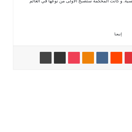
ية. و كانت المحكمة ستصبح الأولى من نوعها في العالم
إتبعنا
بينتيريست
‏Reddit
‏VKontakte
Odnoklassniki
‫Pocket
مشاركة عبر البريد
طباعة