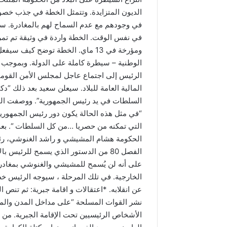
الديون المتزايدة. وتتمثل الخطة في جذب خصوم
في وجودهم مع عدم السماح لهم بالمغادرة. سيت
في نفس الوقت. الخطة واردة في وثيقة تم تمري
ومؤرخة في 13 ماي. الخطة توضح كيف
الوطنية – سيطرة كاملة على الدولة. وبموجب 
الرئيس إلى اجتماع عاجل لمجلس الأمن القومي 
المالية العامة للبلاد. سيعلن سعيد بعد ذلك “دكت
السلطات في يد رئيس الجمهورية”. ووصفت الوثي
“في مثل هذه الحالة يكون دور رئيس الجمهور
التي تمكنه من حصريا …من كل السلطات “. بع
الحكومة هشام المشيشي و راشد الغنوشي، رئي
الفصل 80 من الدستور الذي يسمح للرئي
على أنه لن يُسمح للمشيشي والغنوشي بمغادر
الخارجية. في تلك المرحلة ، سيوجه الرئيس خطا
عن انقلابه. *اعتقالات و اقامة جبرية: ثم تنص الو
نشر القوات المسلحة “على مداخل المدن وال
الأشخاص الرئيسيين تحت الإقامة الجبرية. من حر