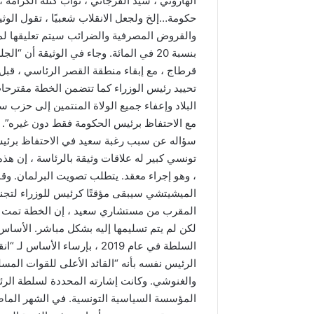
الهاروني ، سيد الفرجاني ، نواب كتلة الكرامة
حكومة…إلخ ولجعل الانقلاب شعبيًا ، تقول الوثيق
بنسبة 20 في المائة. وجاء في الوثيقة أ
قرطاج ، مع إبقاء منطقة القصر الرئاسي ، قبل 
تحييد رئيس الوزراء كما تتضمن الخطة مقترحا
البلاد وإعفاء جميع الولاة المنتمين إلى حزب س
مع الاحتفاظ برئيس الحكومة فقط دون غيره”.
سؤاله عن سبب رغبة سعيد في الاحتفاظ برئيس
تونسي كبير له علاقات وثيقة بالرئاسة ، إن هذ
، وهو إجراء معقد. يتطلب تصويت البرلمان. و
الميشيتشي سيبقى مؤقتًا كرئيس للوزراء لتجن
لكن لم يتم تسليمها إليه بشكل مباشر. الأساس ل
السلطة في عام 2019 ، بإرساء
الرئيس نفسه بأنه “القائد الأعلى للقوات الم
والغنوشي. وكانت إشارته المحددة لسلطة الرئ
المؤسسة السياسية التونسية. في الشهر الماضي