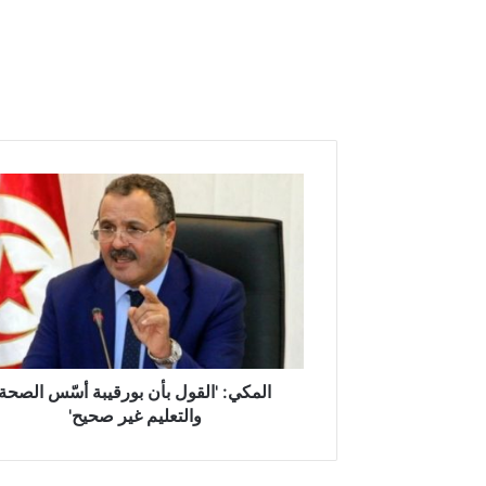
ا
ل
م
ك
ي
:
'
ا
ل
ق
المكي: 'القول بأن بورقيبة أسّس الصحة
و
والتعليم غير صحيح'
ل
ب
أ