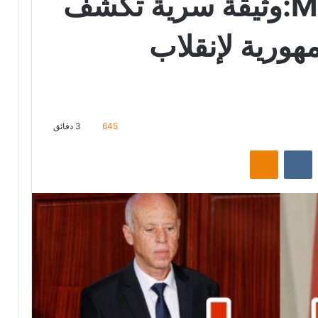
Middle East Eye:وثيقة سرية تكشف
ورية لإنقلاب
645
3 دقائق
‏Reddit
‏VKontakte
Odnoklassniki