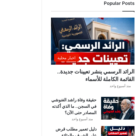
Popular Posts
ا
و
ض
ا
ت
ا
ل
ن
ا
اخبار محلية
د
ي
الرائد الرسمي ينشر تعيينات جديدة..
ا
القائمة الكاملة للأسماء
ل
منذ أسبوع واحد
إ
ف
حقيقة وفاة راشد الغنوشي
ر
في السجن.. ما الذي أكدته
ي
المصادر حتى الآن؟
ق
ي
منذ أسبوع واحد
م
دليل تعمير مطلب قرض
ع
على الشرف والوثائق