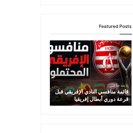
Featured Posts
ق
ا
ئ
م
ة
م
ن
منذ ساعتين
ا
قائمة منافسي النادي الإفريقي قبل
ف
قرعة دوري أبطال إفريقيا
س
ي
ا
ل
ن
ا