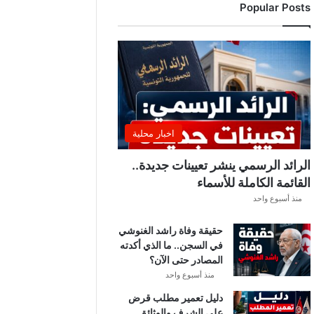
Popular Posts
د
ي
ا
ل
إ
ف
ر
ي
ق
اخبار محلية
ي
ق
الرائد الرسمي ينشر تعيينات جديدة..
ب
القائمة الكاملة للأسماء
ل
منذ أسبوع واحد
ق
ر
حقيقة وفاة راشد الغنوشي
ع
في السجن.. ما الذي أكدته
ة
المصادر حتى الآن؟
د
و
منذ أسبوع واحد
ر
دليل تعمير مطلب قرض
ي
على الشرف والوثائق