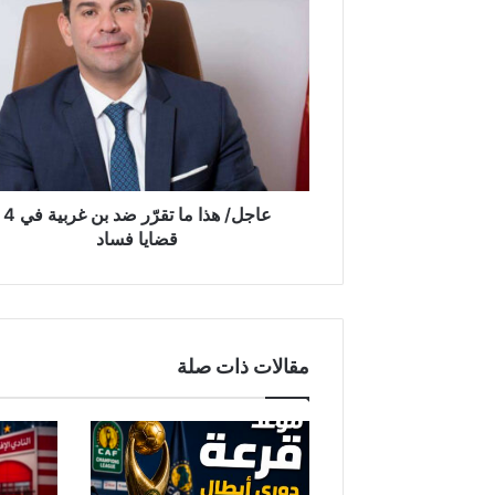
ع
ا
ج
ل
/
ه
ذ
ا
م
‏‏عاجل/ هذا ما تقرّر ضد بن غربية في 4
ا
قضايا فساد
ت
ق
رّ
ر
ض
مقالات ذات صلة
د
ب
ن
غ
ر
ب