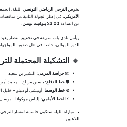
يخوض
الترجي الرياضي التونسي
الليلة، الجمع
الأمريكي
، في إطار الجولة الثانية من منافسا
من الساعة
23:00 بتوقيت تونس
.
ويأمل نادي باب سويقة في تحقيق انتصار يعيد له
الدور الموالي، خاصة في ظل صعوبة المواجها
🔸 التشكيلة المحتملة للت
🧤
حراسة المرمى:
البشير بن سعيد
🛡️
خط الدفاع:
ياسين مرياح – محمد أمين
⚙️
خط الوسط:
أونيشي أوغبيلو – خليل ال
⚡
الخط الأمامي:
إلياس موكوانا – يوسف 
🔍 مباراة الليلة ستكون حاسمة لمسار الترجي 
اللاعبين.