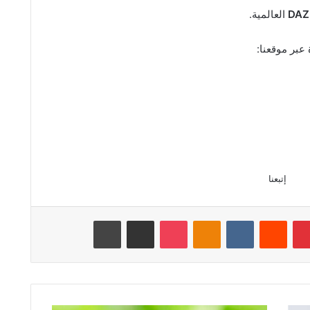
DAZ
العالمية.
 عبر موقعنا:
إتبعنا
بينتيريست
‏Reddit
‏VKontakte
Odnoklassniki
‫Pocket
مشاركة عبر البريد
طباعة