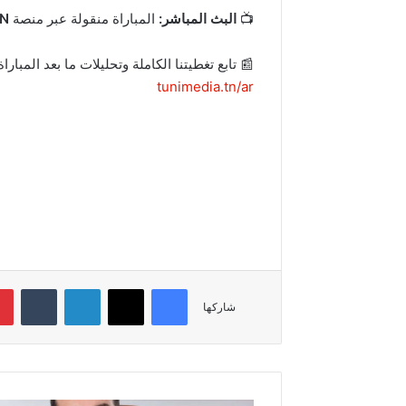
📺
البث المباشر:
المباراة منقولة عبر منصة
N
📰 تابع تغطيتنا الكاملة وتحليلات ما بعد المباراة
tunimedia.tn/ar
فيسبوك
‫X
لينكدإن
‏Tumblr
شاركها