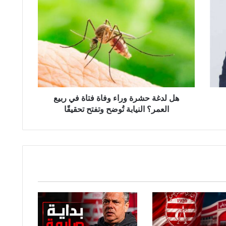
ه
ل
ل
د
غ
ة
ح
ش
ر
ة
هل لدغة حشرة وراء وفاة فتاة في ربيع
و
العمر؟ النيابة تُوضح وتفتح تحقيقًا
ر
ا
ء
و
ف
ا
ة
ف
ت
ا
ة