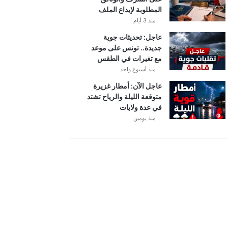
أ
المطلوبة لإيداع الملف
ب
منذ 3 أيام
ط
ا
عاجل: تحديثات جوية
ل
جديدة.. تونس على موعد
إ
مع تغيرات في الطقس
ف
منذ أسبوع واحد
ر
عاجل الآن: أمطار غزيرة
ي
متوقعة الليلة والرياح تشتد
ق
في عدة ولايات
ي
منذ يومين
ا