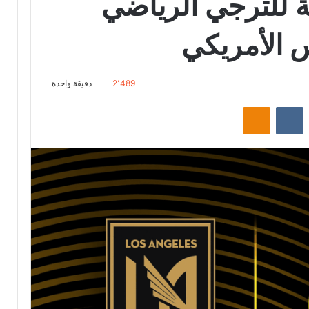
ة للترجي الرياضي
 الأمريكي
2٬489
دقيقة واحدة
‏Reddit
‏VKontakte
Odnoklassniki