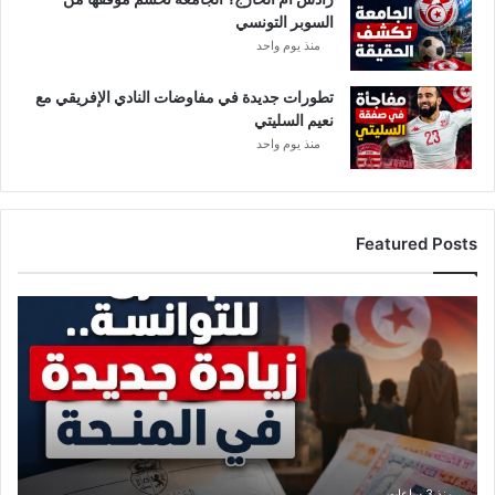
السوبر التونسي
منذ يوم واحد
تطورات جديدة في مفاوضات النادي الإفريقي مع
نعيم السليتي
منذ يوم واحد
Featured Posts
ز
ي
ا
د
ة
ج
د
ي
د
منذ 3 ساعات