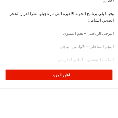
(28 ن).
وفيما يلي برنامج الجولة الاخيرة التي تم تأجيلها نظرا لقرار الحجر
الصحي الشامل:
الترجي الرياضي – نجم المتلوي
النجم الساحلي – الاولمبي الباجي
الملعب التونسي – النادي الافريقي
شبيبة القيروان – اتحاد تطاوين
اظهر المزيد
اتحاد بن قردان – النادي البنزرتي
الاتحاد المنستيري – مستقبل سليمان
مستقبل الرجيش – النادي الصفاقسي