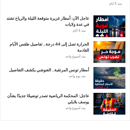
ه
منذ 5 أيام
ق
ي
عاجل الآن: أمطار غزيرة متوقعة الليلة والرياح تشتد
م
في عدة ولايات
ة
منذ 4 أيام
ا
ل
الحرارة تصل إلى 44 درجة.. تفاصيل طقس الأيام
م
القادمة
ن
منذ أسبوع واحد
ح
ة
أمطار تونس المرتقبة.. الغنوشي يكشف التفاصيل
ب
منذ يوم واحد
ع
د
ا
ل
عاجل: المحكمة الرياضية تصدر توضيحًا جديدًا بشأن
ت
يوسف بلايلي
ر
منذ أسبوع واحد
ف
ي
ع