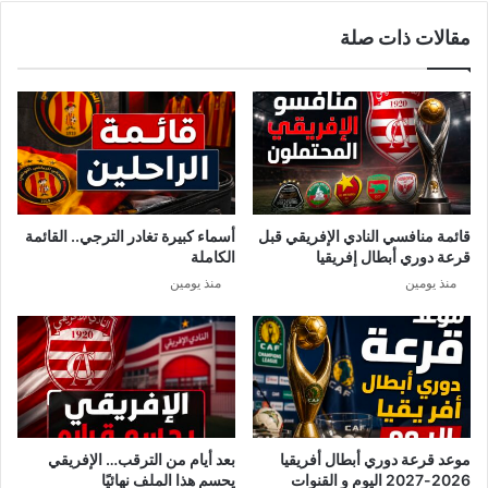
ي
ج
مقالات ذات صلة
ل
ع
ح
ع
ر
ن
ك
ا
ة
ج
ا
ر
ل
ا
ن
ء
ه
ا
قائمة منافسي النادي الإفريقي قبل
أسماء كبيرة تغادر الترجي.. القائمة
ض
ت
قرعة دوري أبطال إفريقيا
الكاملة
ة
ا
منذ يومين
منذ يومين
ل
ح
ج
ر
ا
ل
ص
ح
موعد قرعة دوري أبطال أفريقيا
بعد أيام من الترقب… الإفريقي
ي
2026-2027 اليوم و القنوات
يحسم هذا الملف نهائيًا