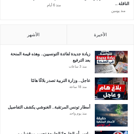
(
الناقلة ..
منذ 6 أيام
ا
منذ يومين
ل
ت
ف
ا
الأخيرة
الأشهر
ص
ي
ل
زيادة جديدة لفائدة التونسيين.. وهذه قيمة المنحة
)
بعد الترفيع
منذ 3 ساعات
عاجل.. وزارة التربية تصدر بلاغًا هامًا
منذ 18 ساعة
أمطار تونس المرتقبة.. الغنوشي يكشف التفاصيل
منذ يوم واحد
رادس أم الخارج؟ الجامعة تحسم موقفها من