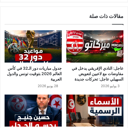
ر
م
و
ر
مقالات ذات صلة
ن
ا
ا
ت
ف
ا
ي
ل
ا
ت
ل
ع
م
ق
ه
ي
د
م
عاجل: النادي الإفريقي يدخل في
جدول مباريات دور الـ32 في كأس
ي
ا
مفاوضات مع لاعبين لتعويض
العالم 2026 بتوقيت تونس والدول
ة
ل
السهيلي عاجل: تحركات جديدة
العربية
م
3 يوليو 2026
28 يونيو 2026
و
ج
ه
ة
ل
ل
م