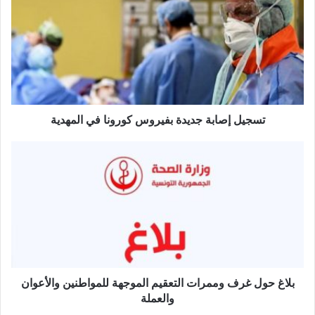
ج
ي
ل
إ
ص
ا
ب
ة
تسجيل إصابة جديدة بفيروس كورونا في المهدية
ج
د
ب
ي
ل
د
ا
ة
غ
ب
ح
ف
و
ي
ل
ر
غ
و
ر
س
ف
بلاغ حول غرف وممرات التعقيم الموجهة للمواطنين والأعوان
ك
و
والعملة
و
م