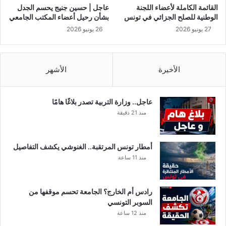
و
القائمة الكاملة لأعضاء اللجنة
عاجل | حسين جنيج يحسم الجدل
ا
الوطنية للصلح الجزائي في تونس
بشأن رحيل أعضاء المكتب الجامعي
ط
27 يونيو 2026
26 يونيو 2026
ن
ي
ن
و
الأخيرة
الأشهر
ا
ل
أ
عاجل.. وزارة التربية تصدر بلاغًا هامًا
ع
منذ 21 دقيقة
و
ا
ن
أمطار تونس المرتقبة.. الغنوشي يكشف التفاصيل
و
منذ 11 ساعة
ا
ل
ع
رادس أم الخارج؟ الجامعة تحسم موقفها من
م
السوبر التونسي
ل
منذ 12 ساعة
ة