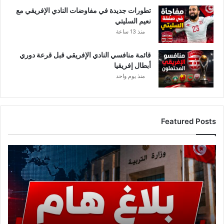
تطورات جديدة في مفاوضات النادي الإفريقي مع
نعيم السليتي
منذ 13 ساعة
قائمة منافسي النادي الإفريقي قبل قرعة دوري
أبطال إفريقيا
منذ يوم واحد
Featured Posts
ع
ا
ج
ل
.
.
و
ز