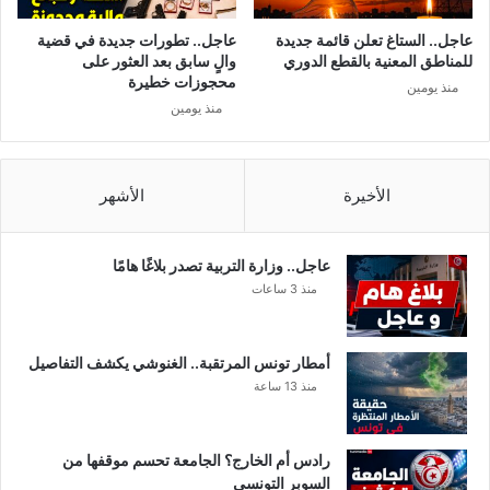
ي
ا
د
ل
عاجل.. الستاغ تعلن قائمة جديدة
عاجل.. تطورات جديدة في قضية
ة
ف
للمناطق المعنية بالقطع الدوري
والٍ سابق بعد العثور على
ف
ر
محجوزات خطيرة
منذ يومين
ي
ي
منذ يومين
ا
ن
ل
ة
ش
و
ا
ا
الأخيرة
الأشهر
ر
ح
ع
ت
ك
عاجل.. وزارة التربية تصدر بلاغًا هامًا
ا
منذ 3 ساعات
ر
ه
ا
أمطار تونس المرتقبة.. الغنوشي يكشف التفاصيل
منذ 13 ساعة
رادس أم الخارج؟ الجامعة تحسم موقفها من
السوبر التونسي