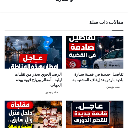
ن
ط
ا
ق
ف
ي
مقالات ذات صلة
ي
ت
ا
م
ل
ف
م
ي
س
ه
ت
ا
ش
ت
ف
خ
ي
ز
تفاصيل جديدة في قضية سيارة
الرصد الجوي يحذر من تقلبات
ا
ي
بلدية باردو بعد إيقاف المشتبه به
ليلية.. أمطار ورياح قوية بهذه
ت
ن
الجهات
منذ يومين
و
ا
منذ يومين
ح
ل
ا
س
ل
م
ة
ي
و
د
ح
و