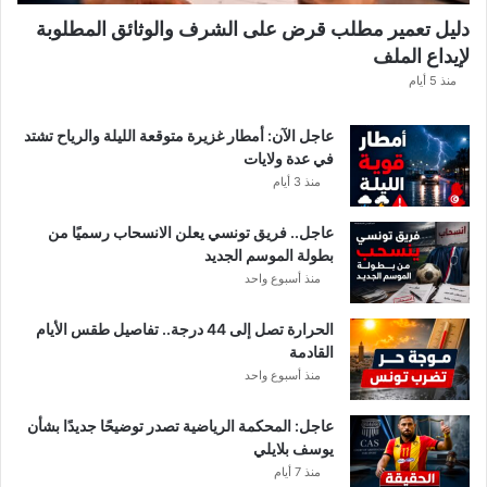
ه
دليل تعمير مطلب قرض على الشرف والوثائق المطلوبة
ا
لإيداع الملف
مً
ا
منذ 5 أيام
عاجل الآن: أمطار غزيرة متوقعة الليلة والرياح تشتد
في عدة ولايات
منذ 3 أيام
عاجل.. فريق تونسي يعلن الانسحاب رسميًا من
بطولة الموسم الجديد
منذ أسبوع واحد
الحرارة تصل إلى 44 درجة.. تفاصيل طقس الأيام
القادمة
منذ أسبوع واحد
عاجل: المحكمة الرياضية تصدر توضيحًا جديدًا بشأن
يوسف بلايلي
منذ 7 أيام