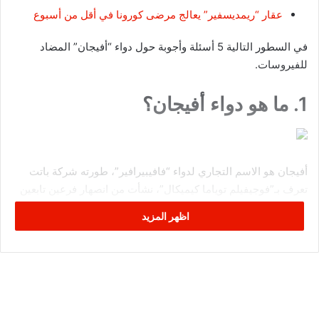
عقار “ريمديسفير” يعالج مرضى كورونا في أقل من أسبوع
في السطور التالية 5 أسئلة وأجوبة حول دواء “أفيجان” المضاد
للفيروسات.
1. ما هو دواء أفيجان؟
أفيجان هو الاسم التجاري لدواء “فافيبيرافير”، طورته شركة باتت
تعرف بـ”فوجيفيلم توياما كيميكال”، نشأت من انصهار فرعين تابعين
لمجموعة “فوجيفيلم” لتجهيزات المكاتب، وتمت المصادقة عليه عام
اظهر المزيد
2014 في اليابان.
لكن لا يُسمح باستخدامه في اليابان إلا في حالات انتشار أوبئة
إنفلونزا لا يمكن معالجتها بالأدوية المتداولة، وهو غير متوافر للبيع ولا
يمكن إنتاجه وتوزيعه إلا بطلب من الحكومة اليابانية، ويقوم
“فافيبيرافير” بشل قدرة الفيروس على التكاثر داخل الخليّة.