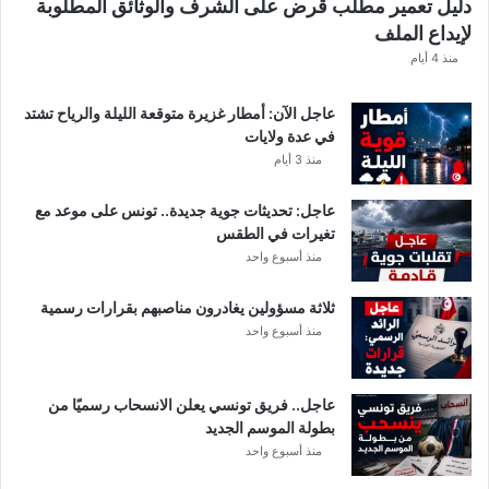
دليل تعمير مطلب قرض على الشرف والوثائق المطلوبة
ش
لإيداع الملف
ف
ا
منذ 4 أيام
ل
ت
عاجل الآن: أمطار غزيرة متوقعة الليلة والرياح تشتد
ف
في عدة ولايات
ا
منذ 3 أيام
ص
ي
عاجل: تحديثات جوية جديدة.. تونس على موعد مع
ل
تغيرات في الطقس
منذ أسبوع واحد
ثلاثة مسؤولين يغادرون مناصبهم بقرارات رسمية
منذ أسبوع واحد
عاجل.. فريق تونسي يعلن الانسحاب رسميًا من
بطولة الموسم الجديد
منذ أسبوع واحد