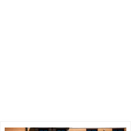
لكنه يثير مخاوف بشأن تأثيراته الجانبية، إذ أظهرت دراسات أجريت
على حيوانات أنه يؤثر على نمو الجنين، وبالتالي، فهو لا يوصف
للحوامل، كما يقول خبراء في الطب إنهم لا ينصحون باستخدامه
لمعالجة أطفال وفتيان.
2. كيف يستخدم ضد فيروس كورونا؟
باشر بعض الأطباء تجارب على “فافيبيرافير”، فبدأوا يستخدمونه
لمعالجة أشخاص مصابين بفيروس كورونا المستجد في المراحل
الأولى من المرض، وهم يقولون إن مفعوله المضاد للفيروسات
يعطي نتيجة.
وتظهر النتائج الأولية أن هذا الدواء قد يساهم في تقليص فترة شفاء
المرضى، وأفادت وزارة العلوم والتكنولوجيا الصينية عن “نتائج
سريرية جيدة جدا”.
و