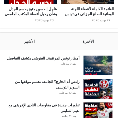
ر
ل
وتابع أن “التجارب الواسعة النطاق يجب أن تتوزع بحسب مستويات
و
ل
القائمة الكاملة لأعضاء اللجنة
عاجل | حسين جنيج يحسم الجدل
ن
ق
مختلفة لخطورة المرض، وأن تتضمن مقارنات مع استخدام دواء
الوطنية للصلح الجزائي في تونس
بشأن رحيل أعضاء المكتب الجامعي
ا
ط
وهمي”.
27 يونيو 2026
26 يونيو 2026
ا
ع
4. ما الفرق بينه وبين أدوية أخرى؟
ا
ل
الأخيرة
الأشهر
ع
ا
م
أمطار تونس المرتقبة.. الغنوشي يكشف التفاصيل
ثمة أدوية كثيرة يجرى اختبارها بحثاً عن علاج للمصابين بفيروس
ت
منذ 9 ساعات
كورونا المستجد، من بينها “ريمديسيفير”، وهو أيضاً دواء مضاد
ح
للفيروسات.
ت
إ
رادس أم الخارج؟ الجامعة تحسم موقفها من
ش
ولفت جريفين إلى أن دراسة جرت على العقارين أظهرت أن
السوبر التونسي
ر
“فافيبيرافير” لا يكون فعالاً ضد فيروس كورونا المستجد إلا بمعدلات
منذ 10 ساعات
ا
تركيز مرتفعة نسبياً، وخلصت إلى أن عقار “ريمفيسيفير” هو خيار
ف
تطورات جديدة في مفاوضات النادي الإفريقي مع
أفضل، ولا سيما على ضوء طريقة تكاثر فيروسات سلالة كورونا
ا
نعيم السليتي
بالمقارنة مع فيروسات أخرى.
ل
منذ 11 ساعة
ص