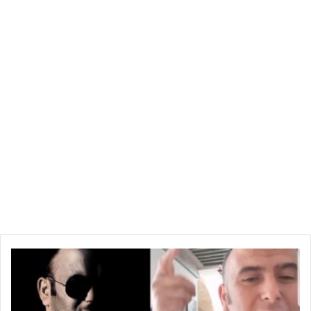
ه
ش
ا
م