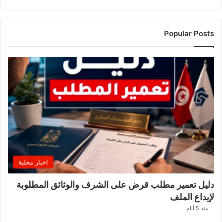
ة
ا
ل
ت
Popular Posts
ر
ب
ي
ة
ت
ص
د
ر
ب
ل
ا
غً
اخبار محلية
ا
ه
دليل تعمير مطلب قرض على الشرف والوثائق المطلوبة
ا
لإيداع الملف
مً
ا
منذ 5 أيام