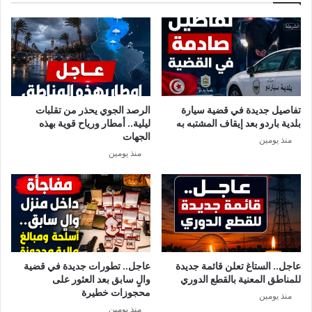
ل
و
س
ن
ل
س
ة
س
'
ت
'
ل
ا
ج
تفاصيل جديدة في قضية سيارة
الرصد الجوي يحذر من تقلبات
ل
أ
بلدية باردو بعد إيقاف المشتبه به
ليلية.. أمطار ورياح قوية بهذه
ج
إ
الجهات
منذ يومين
ا
ل
منذ يومين
س
ى
و
غ
س
ل
'
ق
'
ا
ل
ح
د
عاجل.. الستاغ تعلن قائمة جديدة
عاجل.. تطورات جديدة في قضية
و
للمناطق المعنية بالقطع الدوري
والٍ سابق بعد العثور على
د
محجوزات خطيرة
منذ يومين
م
منذ يومين