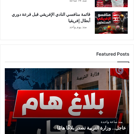
منذ 14 ساعة
قائمة منافسي النادي الإفريقي قبل قرعة دوري
أبطال إفريقيا
منذ يوم واحد
Featured Posts
ع
ا
ج
ل
.
.
و
ز
ا
منذ ساعة واحدة
عاجل.. وزارة التربية تصدر بلاغًا هامًا
ر