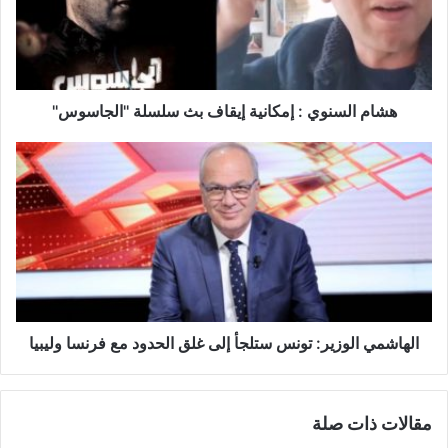
ا
ل
س
ن
و
ي
هشام السنوي : إمكانية إيقاف بث سلسلة ''الجاسوس''
:
إ
ا
م
ل
ك
ه
ا
ا
ن
ش
ي
م
ة
ي
إ
ا
ي
ل
ق
و
الهاشمي الوزير: تونس ستلجأ إلى غلق الحدود مع فرنسا وليبيا
ا
ز
ف
ي
ب
ر
مقالات ذات صلة
ث
:
س
ت