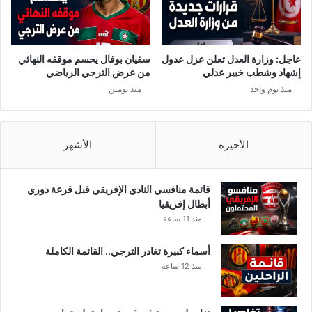
ت
و
ا
ل
عاجل: وزارة العدل تعلن عزل عدول
سفيان بوفال يحسم موقفه النهائي
د
إشهاد وشطب خبير عدلي
من عرض الترجي الرياضي
ر
منذ يوم واحد
منذ يومين
و
ن
الأخيرة
الأشهر
قائمة منافسي النادي الإفريقي قبل قرعة دوري
أبطال إفريقيا
منذ 11 ساعة
أسماء كبيرة تغادر الترجي.. القائمة الكاملة
منذ 12 ساعة