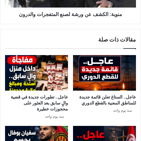
ا
ل
ل
ك
ا
ش
منوبة: الكشف عن ورشة لصنع المتفجرات والدرون
ط
ف
ا
ع
ر
ن
مقالات ذات صلة
ا
و
ل
ر
ا
ش
س
ة
ت
ل
ش
ص
ف
ن
ا
ع
ئ
ا
عاجل.. الستاغ تعلن قائمة جديدة
عاجل.. تطورات جديدة في قضية
ي
ل
للمناطق المعنية بالقطع الدوري
والٍ سابق بعد العثور على
ب
م
محجوزات خطيرة
منذ يوم واحد
ق
ت
منذ يوم واحد
ب
ف
ل
ج
ي
ر
ا