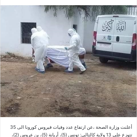
أعلنت وزارة الصحة ،عن ارتفاع عدد وفيات فيروس كورونا الى 35
تتوزع على 13 ولاية كالتالي: تونس (5)، أريانة (5)، بن عروس (2)،