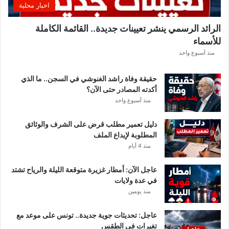
اخبار محلية
ب
ل
الرائد الرسمي ينشر تعيينات جديدة.. القائمة الكاملة
ق
للأسماء
ر
ع
منذ أسبوع واحد
ة
د
حقيقة وفاة راشد الغنوشي في السجن.. ما الذي
و
أكدته المصادر حتى الآن؟
ر
منذ أسبوع واحد
ي
أ
دليل تعمير مطلب قرض على الشرف والوثائق
ب
المطلوبة لإيداع الملف
ط
منذ 4 أيام
ا
ل
عاجل الآن: أمطار غزيرة متوقعة الليلة والرياح تشتد
إ
في عدة ولايات
ف
منذ يومين
ر
ي
ق
عاجل: تحديثات جوية جديدة.. تونس على موعد مع
ي
تغيرات في الطقس