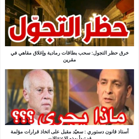
ق
ح
ظ
ر
ا
ل
ت
ج
خرق حظر التجول: سحب بطاقات رمادية وإغلاق مقاهي في
و
مقرين
ل
:
أ
س
س
ح
ت
ب
ا
ب
ذ
ط
ق
ا
ا
ق
ن
ا
و
ت
ن
أستاذ قانون دستوري : سعيّد مقبل على اتخاذ قرارات مؤلمة
ر
د
قد تبدأ بهذه الاعتقالات