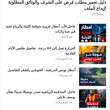
دليل تعمير مطلب قرض على الشرف والوثائق المطلوبة
ه
لإيداع الملف
ذ
ه
منذ 5 أيام
ق
ي
عاجل الآن: أمطار غزيرة متوقعة الليلة والرياح تشتد
م
في عدة ولايات
ة
منذ 4 أيام
ا
ل
الحرارة تصل إلى 44 درجة.. تفاصيل طقس الأيام
م
القادمة
ن
منذ أسبوع واحد
ح
ة
أمطار تونس المرتقبة.. الغنوشي يكشف التفاصيل
ب
منذ يوم واحد
ع
د
ا
ل
عاجل: المحكمة الرياضية تصدر توضيحًا جديدًا بشأن
ت
يوسف بلايلي
ر
منذ أسبوع واحد
ف