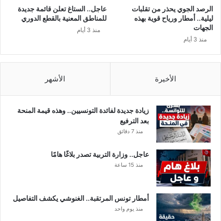
ي
ذ
الرصد الجوي يحذر من تقلبات
عاجل.. الستاغ تعلن قائمة جديدة
ن
ق
ليلية.. أمطار ورياح قوية بهذه
للمناطق المعنية بالقطع الدوري
ر
الجهات
منذ 3 أيام
ا
منذ 3 أيام
ر
ا
ت
م
الأخيرة
الأشهر
ؤ
ل
م
زيادة جديدة لفائدة التونسيين.. وهذه قيمة المنحة
ة
بعد الترفيع
ق
منذ 7 دقائق
د
ت
عاجل.. وزارة التربية تصدر بلاغًا هامًا
ب
منذ 15 ساعة
د
أ
ب
أمطار تونس المرتقبة.. الغنوشي يكشف التفاصيل
ه
منذ يوم واحد
ذ