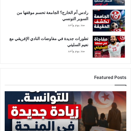
ه
ا
رادس أم الخارج؟ الجامعة تحسم موقفها من
ل
السوبر التونسي
ا
ع
منذ يوم واحد
ت
ق
تطورات جديدة في مفاوضات النادي الإفريقي مع
ا
نعيم السليتي
ل
منذ يوم واحد
ا
ت
Featured Posts
ز
ي
ا
د
ة
ج