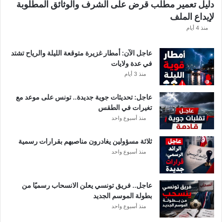
دليل تعمير مطلب قرض على الشرف والوثائق المطلوبة
ش
لإيداع الملف
ف
ا
منذ 4 أيام
ل
ت
عاجل الآن: أمطار غزيرة متوقعة الليلة والرياح تشتد
ف
في عدة ولايات
ا
منذ 3 أيام
ص
ي
عاجل: تحديثات جوية جديدة.. تونس على موعد مع
ل
تغيرات في الطقس
منذ أسبوع واحد
ثلاثة مسؤولين يغادرون مناصبهم بقرارات رسمية
منذ أسبوع واحد
عاجل.. فريق تونسي يعلن الانسحاب رسميًا من
بطولة الموسم الجديد
منذ أسبوع واحد