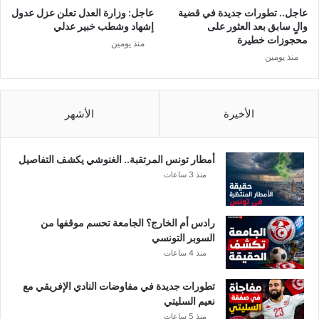
ل
ج
عاجل.. تطورات جديدة في قضية
عاجل: وزارة العدل تعلن عزل عدول
ش
ر
والٍ سابق بعد العثور على
إشهاد وشطب خبير عدلي
ر
ف
محجوزات خطيرة
منذ يومين
ط
و
منذ يومين
ة
ق
ا
ا
ل
ل
و
الأخيرة
الأشهر
أ
ط
ر
ن
ض
ي
!
أمطار تونس المرتقبة.. الغنوشي يكشف التفاصيل
ة
منذ 3 ساعات
ل
س
ن
رادس أم الخارج؟ الجامعة تحسم موقفها من
ة
السوبر التونسي
2
منذ 4 ساعات
0
1
تطورات جديدة في مفاوضات النادي الإفريقي مع
9
نعيم السليتي
منذ 5 ساعات