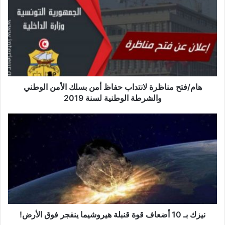
ا
م
/
ف
ت
ح
م
ن
ا
هام/فتح مناظرة لانتداب حفاظ أمن بسلك الأمن الوطني
ظ
والشرطة الوطنية لسنة 2019
ر
ة
ن
ل
ي
ا
ز
ن
ك
ت
ب
د
ـ
ا
1
ب
0
ح
أ
ف
ض
نيزك بـ 10 أضعاف قوة قنبلة هيروشيما ينفجر فوق الأرض!
ا
ع