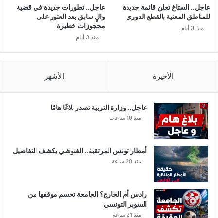
ل
عاجل.. الستاغ تعلن قائمة جديدة
عاجل.. تطورات جديدة في قضية
ح
للمناطق المعنية بالقطع الدوري
والٍ سابق بعد العثور على
م
محجوزات خطيرة
منذ 3 أيام
ر
منذ 3 أيام
و
ح
م
ل
الأخيرة
الأشهر
ج
ث
م
عاجل.. وزارة التربية تصدر بلاغًا هامًا
ا
منذ 10 ساعات
ن
ه
ا
أمطار تونس المرتقبة.. الغنوشي يكشف التفاصيل
منذ 20 ساعة
رادس أم الخارج؟ الجامعة تحسم موقفها من
السوبر التونسي
منذ 21 ساعة