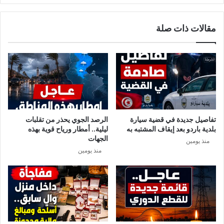
ي
ف
ي
ي
مقالات ذات صلة
ن
د
ا
ي
و
ا
ل
ع
ث
و
ر
تفاصيل جديدة في قضية سيارة
الرصد الجوي يحذر من تقلبات
ع
بلدية باردو بعد إيقاف المشتبه به
ليلية.. أمطار ورياح قوية بهذه
ل
الجهات
منذ يومين
ى
منذ يومين
ج
ثّ
ة
ر
ح
م
ة