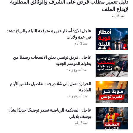
دليل تعمير مطلب قرض على الشرف والوثائق المطلوبة
ا
لإيداع الملف
مً
ا
منذ 5 أيام
عاجل الآن: أمطار غزيرة متوقعة الليلة والرياح تشتد
في عدة ولايات
منذ 3 أيام
عاجل.. فريق تونسي يعلن الانسحاب رسميًا من
بطولة الموسم الجديد
منذ أسبوع واحد
الحرارة تصل إلى 44 درجة.. تفاصيل طقس الأيام
القادمة
منذ أسبوع واحد
عاجل: المحكمة الرياضية تصدر توضيحًا جديدًا بشأن
يوسف بلايلي
منذ 7 أيام