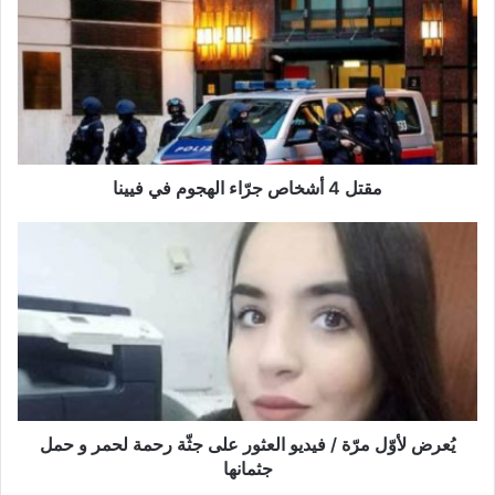
ت
ل
4
أ
ش
خ
ا
ص
مقتل 4 أشخاص جرّاء الهجوم في فيينا
ج
رّ
يُ
ا
ع
ء
ر
ا
ض
ل
ل
ه
أ
ج
وّ
و
ل
م
م
ف
رّ
يُعرض لأوّل مرّة / فيديو العثور على جثّة رحمة لحمر و حمل
ي
ة
جثمانها
ف
/