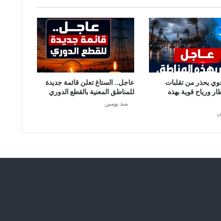
ة
ا
ل
إ
ن
ق
ل
ا
وي يحذر من تقلبات
عاجل.. الستاغ تعلن قائمة جديدة
ب
طار ورياح قوية بهذه
للمناطق المعنية بالقطع الدوري
(
منذ يومين
ف
ن
ص
ل
8
0
م
ن
ا
ل
د
س