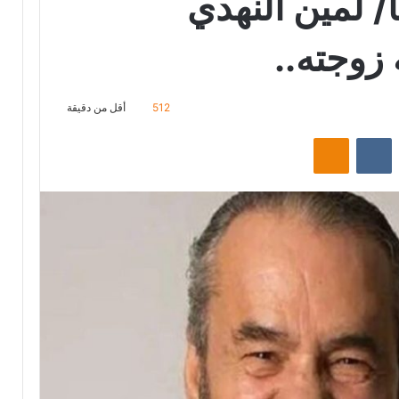
ب 41 عاما/ لمين النهدي
 زوجته..
512
أقل من دقيقة
‏Reddit
‏VKontakte
Odnoklassniki