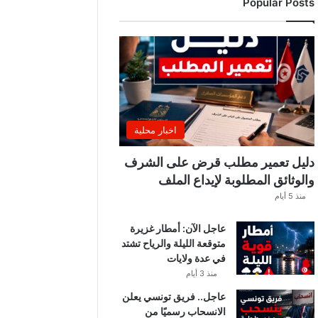
Popular Posts
ب
ي
ة
ت
ص
د
ر
ب
ل
اخبار محلية
ا
غً
دليل تعمير مطلب قرض على الشرف
ا
والوثائق المطلوبة لإيداع الملف
ه
منذ 5 أيام
ا
مً
عاجل الآن: أمطار غزيرة
ا
متوقعة الليلة والرياح تشتد
في عدة ولايات
منذ 3 أيام
عاجل.. فريق تونسي يعلن
الانسحاب رسميًا من