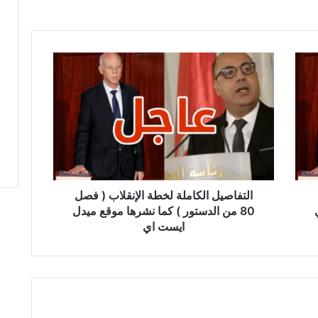
ا
ل
ت
ف
ا
ص
ي
ل
ا
ل
التفاصيل الكاملة لخطة الإنقلاب ( فصل
ك
80 من الدستور ) كما نشرها موقع ميدل
ا
ايست اي
م
ل
ة
ل
خ
ط