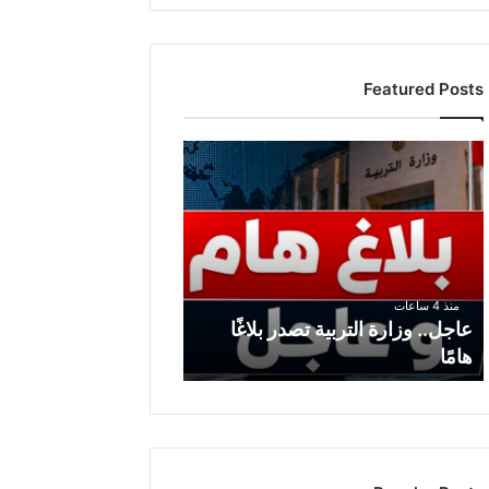
Featured Posts
ع
ا
ج
ل
.
.
و
منذ 4 ساعات
ز
عاجل.. وزارة التربية تصدر بلاغًا
ا
هامًا
ر
ة
ا
ل
ت
ر