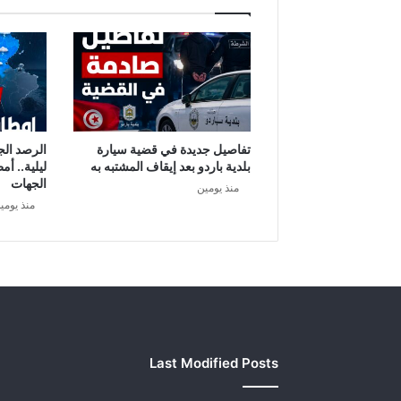
ة
س
ر
ي
ة
ت
ك
ش
تفاصيل جديدة في قضية سيارة
الرصد الج
ف
بلدية باردو بعد إيقاف المشتبه به
ليلية.. أم
ت
الجهات
منذ يومين
ح
منذ يومي
ض
ي
ر
ر
ئ
ي
س
ا
Last Modified Posts
ل
ج