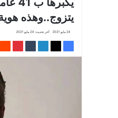
يكبرها 
يتزوج..وهذه هوية
24 مايو 2021
آخر تحديث: 24 مايو 2021
فيسبوك
‫X
لينكدإن
‏Tumblr
بينتيريست