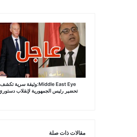
M
i
d
d
l
e
E
a
s
t
Middle East Eye:وثيقة سرية تكشف
E
تحضير رئيس الجمهورية لإنقلاب دستوري
y
e
:
و
ث
ي
مقالات ذات صلة
ق