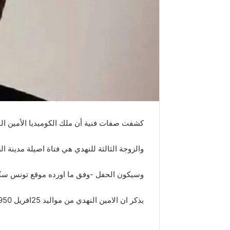
كشفت صفات فنية أن ملك الكوميديا الأمين النهدي ،سيعقد قر
والزوجة الثالثة للنهدي هي فتاة اصيلة مدينة ال
وسيكون الحفل -وفق ما اورده موقع تونس سكو
يذكر ان الامين النهدي من مواليد 25افريل 1950 وكان متزوجا من الفناتة الكبيرة سعاد محاسن.