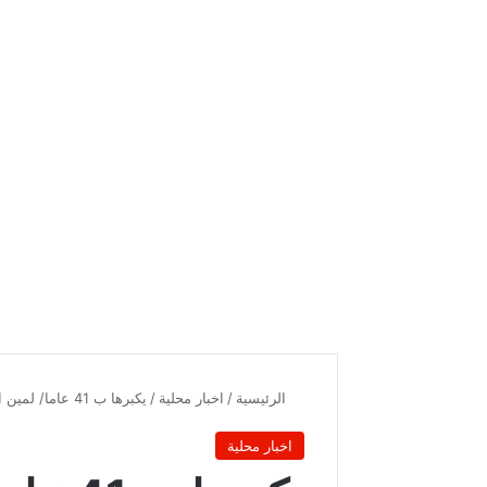
الرئيسية
/
اخبار محلية
/
يكبرها ب 41 عاما/ لمين النهدي يتزوج..وهذه هوية زوجته..
اخبار محلية