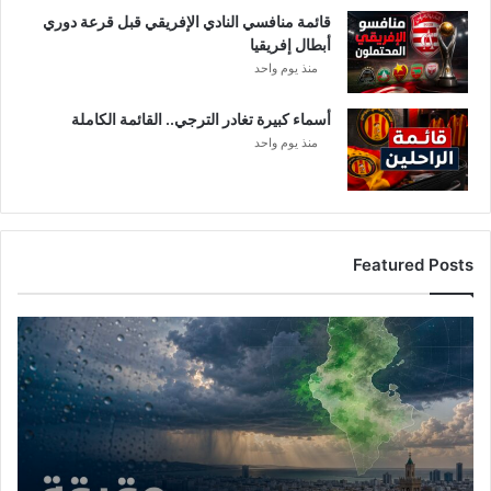
قائمة منافسي النادي الإفريقي قبل قرعة دوري
أبطال إفريقيا
منذ يوم واحد
أسماء كبيرة تغادر الترجي.. القائمة الكاملة
منذ يوم واحد
Featured Posts
أ
م
ط
ا
ر
ت
و
ن