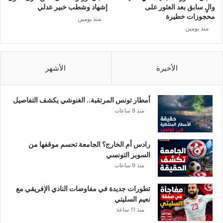
ل
والٍ سابق بعد العثور على
إشهاد وشطب خبير عدلي
ا
محجوزات خطيرة
منذ يومين
ل
منذ يومين
م
ي
س
الأخيرة
الأشهر
ا
و
ي
أمطار تونس المرتقبة.. الغنوشي يكشف التفاصيل
منذ 8 ساعات
رادس أم الخارج؟ الجامعة تحسم موقفها من
السوبر التونسي
منذ 9 ساعات
تطورات جديدة في مفاوضات النادي الإفريقي مع
نعيم السليتي
منذ 11 ساعة