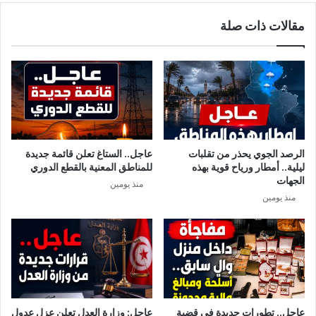
ق
“
مقالات ذات صلة
ي
م
ي
غ
ا
ل
و
”
ع
ل
الرصد الجوي يحذر من تقلبات
عاجل.. الستاغ تعلن قائمة جديدة
ى
ليلية.. أمطار ورياح قوية بهذه
للمناطق المعنية بالقطع الدوري
ت
الجهات
منذ يومين
ص
منذ يومين
ر
ي
ح
ا
ت
ب
ل
ا
عاجل.. تطورات جديدة في قضية
عاجل: وزارة العدل تعلن عزل عدول