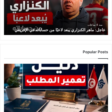
لاعبًا
من
حساباته
في
الإفريقي
منذ 4 ساعات
عاجل: ماهر الكنزاري يبعد لاعبًا من حساباته في الإفريقي
Popular Posts