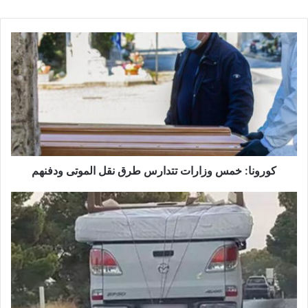
كورونا:
خمس
وزارات
تتدارس
طرق
نقل
الموتى
ودفنهم
كورونا: خمس وزارات تتدارس طرق نقل الموتى ودفنهم
الحجر
الصحّي:
بامكانك
الحصول
على
ترخيص
الجولان
عبر