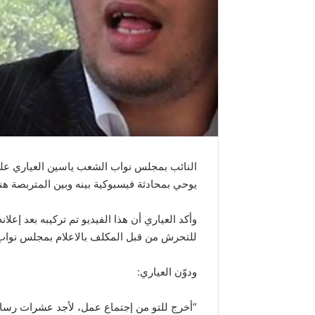
النائب بمجلس نواب الشعب ياسين العياري على 
يوحي بمحادثة فيسبوكية بينه وبين المتربصة هنا
وأكد العياري أن هذا الفيديو تم تركيبه بعد إع
للتحرش من قبل المكلف بالاعلام بمجلس نوا
ودوّن العياري:
“أخرج للتو من إجتماع عمل، لأجد عشرات رسائ