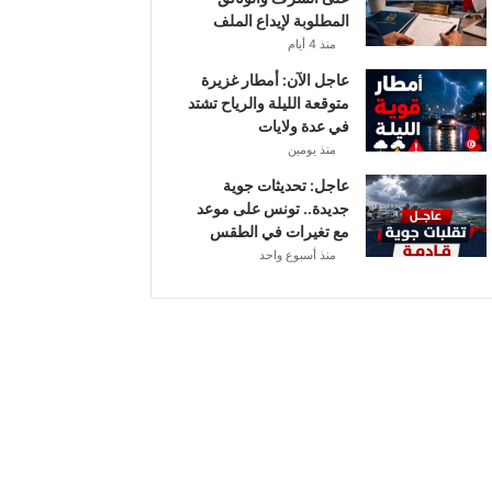
أ
المطلوبة لإيداع الملف
ب
منذ 4 أيام
ط
ا
عاجل الآن: أمطار غزيرة
ل
متوقعة الليلة والرياح تشتد
إ
في عدة ولايات
ف
منذ يومين
ر
عاجل: تحديثات جوية
ي
جديدة.. تونس على موعد
ق
مع تغيرات في الطقس
ي
منذ أسبوع واحد
ا