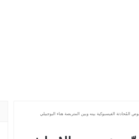
ص المُحادثة الفيسبوكية بينه وبين المتربصة هناء البوجبيلي