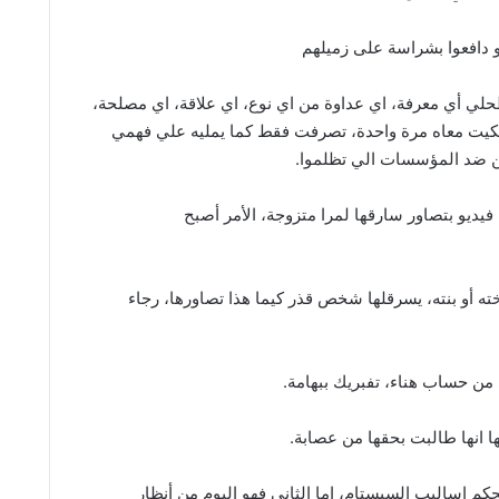
و دافعوا بشراسة على زميلهم
حلي أي معرفة، اي عداوة من اي نوع، اي علاقة، اي مصلحة،
حكيت معاه مرة واحدة، تصرفت فقط كما يمليه علي فهمي
طن ضد المؤسسات الي تظلموا.
فيديو بتصاور سارقها لمرا متزوجة، الأمر أصبح
أخته أو بنته، يسرقلها شخص قذر كيما هذا تصاورها، رجاء
من حساب هناء، تفبريك ببهامة.
بها انها طالبت بحقها من عصابة.
كم اساليب السيستام، اما الثاني فهو اليوم من أنظار