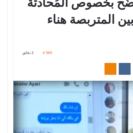
ضّح بخصوص المُحادثة
بين المتربصة هناء
4٬965
2 دقائق
‏Reddit
‏VKontakte
Odnoklassniki