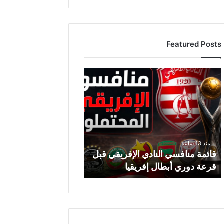
Featured Posts
ق
ا
ئ
م
ة
م
ن
منذ 13 ساعة
ا
قائمة منافسي النادي الإفريقي قبل
ف
قرعة دوري أبطال إفريقيا
س
ي
ا
ل
ن
ا