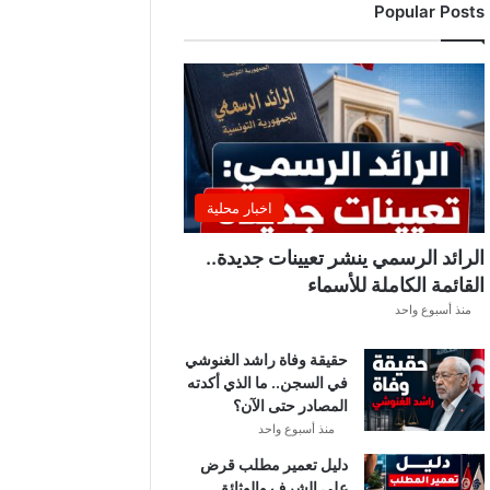
Popular Posts
د
ي
ا
ل
إ
ف
ر
ي
ق
اخبار محلية
ي
ق
الرائد الرسمي ينشر تعيينات جديدة..
ب
القائمة الكاملة للأسماء
ل
منذ أسبوع واحد
ق
ر
حقيقة وفاة راشد الغنوشي
ع
في السجن.. ما الذي أكدته
ة
المصادر حتى الآن؟
د
و
منذ أسبوع واحد
ر
دليل تعمير مطلب قرض
ي
على الشرف والوثائق