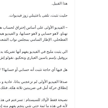
هذا القبيل.
حليت نثبت، نلقى باعثينلي زوز فيديوات.
– الفيديو الأولى على أساس إختراق لحساب هناء
تهناو، لاهو حسابي و لاهو حسابها، و الفيدي
الفطحلي، الإطار السامي بمجلس نواب الشعب
الي يثبت مليح في الفيديو يفهم أنها تفبريكة بد
بروفيل بإسم ياسين العياري ونحكيو، نقولو إش ن
هل فيها أي حاجة تثبت أنه حسابي أو حسابها؟ لا
صدقا الفيديو الأولى لم تزعجني بتاتا، عادية 
إنطلاق حركة أمل في ضريبتين تلاثة هكة، فتلك
نصيحة فقط لأولاد للسيستام : تسرعتم في هذه 
لأنه في هذه ما ثمة حتى شي ينجم يفهم منه إن