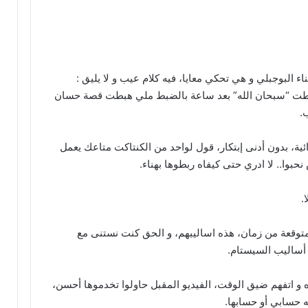
 البوجبلي و هي تحكي معايا، فيه كلام عيب و لا يليق :
و هبطت “سبحان الله” بعد ساعة بالضبط ملي هبطت قصة حسان
.
ائية، بدون أدنى إبتكار، قول لواحد من الكنتاكت متاعك يعمل
حبوا.. لا ادري حتى كيفاه ربطوها بهناء.
.
و متوقعة من زمان، هذه اساليبهم، و الحق كنت نستنى مع
 أساليب السيستام.
و اتفهم ضيق الوقت، الفيديو المقبل حاولوا تخدموها أحسن،
ه حسابي أو حسابها.