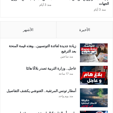
ه
ن
الجهات
منذ 3 أيام
ا
…
منذ 3 أيام
ل
م
ن
ا
الأخيرة
الأشهر
ط
ق
زيادة جديدة لفائدة التونسيين.. وهذه قيمة المنحة
بعد الترفيع
منذ ساعتين
عاجل.. وزارة التربية تصدر بلاغًا هامًا
منذ 17 ساعة
أمطار تونس المرتقبة.. الغنوشي يكشف التفاصيل
منذ يوم واحد