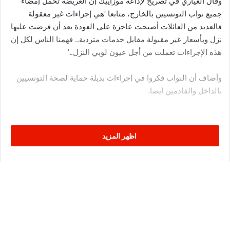
وقال العياري في تصريح لإذاعة موزاييك إن العريضة تحمل إمضاء
جميع نواب التونسيين بالخارج، متابعا ‘هي إجراءات غير معقولة
فالعديد من العائلات أصبحت عاجزة على العودة بعد أن فرضت عليها
نزل وبأسعار غير مقبولة مقابل خدمات متردية.. فهمنا الناس لكل إن
هذه الإجراءات تعملت من أجل عيون لوبي النزل..’
وأضاف أن النواب فكروا في إجراءات بديلة حماية لصحة التونسيين
بالداخل والقادمين أيضا.
اظهر المزيد