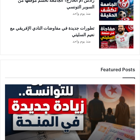
رادس أم الخارج؟ الجامعة تحسم موقفها من
السوبر التونسي
منذ يوم واحد
تطورات جديدة في مفاوضات النادي الإفريقي مع
نعيم السليتي
منذ يوم واحد
Featured Posts
ز
ي
ا
د
ة
ج
د
ي