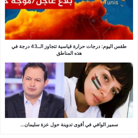
س
ا
ل
ي
و
م
:
د
طقس اليوم: درجات حرارة قياسية تتجاوز الــ43 درجة في
ر
هذه المناطق
ج
ا
س
ت
م
ح
ي
ر
ر
ا
ا
ر
ل
ة
و
ق
ا
ي
ف
ا
ي
سمير الوافي في أقوى تدوينة حول عزة سليمان…
س
ف
ي
ي