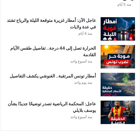
ه
منذ 5 أيام
ق
ي
عاجل الآن: أمطار غزيرة متوقعة الليلة والرياح تشتد
م
في عدة ولايات
ة
منذ 4 أيام
ا
ل
الحرارة تصل إلى 44 درجة.. تفاصيل طقس الأيام
م
القادمة
ن
منذ أسبوع واحد
ح
ة
أمطار تونس المرتقبة.. الغنوشي يكشف التفاصيل
ب
منذ يوم واحد
ع
د
ا
ل
عاجل: المحكمة الرياضية تصدر توضيحًا جديدًا بشأن
ت
يوسف بلايلي
ر
منذ أسبوع واحد
ف
ي
ع