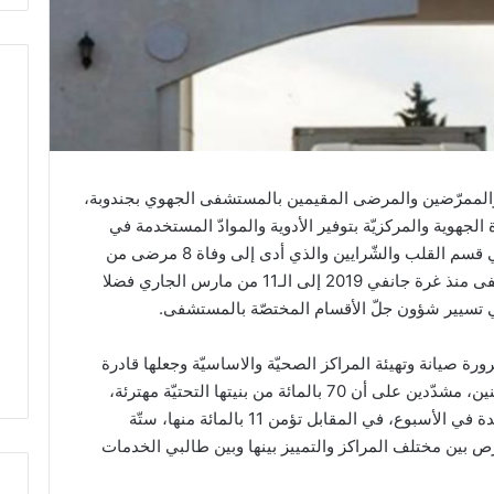
 والممرّضين والمرضى المقيمين بالمستشفى الجهوي بجندوبة،
رة الجهوية والمركزيّة بتوفير الأدوية والموادّ المستخدمة في
التّحاليل المخبريّة وبمعالجة النّقص الحاصل في قسم القلب والشّرايين والذي أدى إلى وفاة 8 مرضى من
إجمالي 21 حالة مستعجلة وافدة على المستشفى منذ غرة جانفي 2019 إلى الـ11 من مارس الجاري فضلا
في تسيير شؤون جلّ الأقسام المختصّة بالمستشفى.
ة صيانة وتهيئة المراكز الصحيّة والاساسيّة وجعلها قادرة
على تقديم خدماتها في ظروف مقبولة للمواطنين، مشدّدين على أن 70 بالمائة من بنيتها التحتيّة مهترئة،
و85 بالمائة منها لا تؤمن سوى عيادة طبيّة واحدة في الأسبوع، في المقابل تؤمن 11 بالمائة منها، ستّة
 بين مختلف المراكز والتمييز بينها وبين طالبي الخدمات