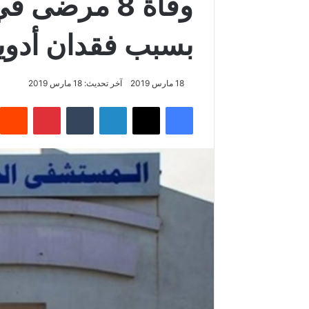
وفاة 8 مرض
بسبب فقدان أدوي
18 مارس 2019
آخر تحديث: 18 مارس 2019
فيسبوك
‫X
لينكدإن
‏Tumblr
بينتيريست