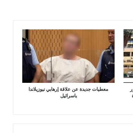
م
ع
ط
ي
ا
ت
ج
د
ي
ر
د
معطيات جديدة عن علاقة إرهابي نيوزيلاندا
ة
باسرائيل
ع
ن
ع
ل
ا
ق