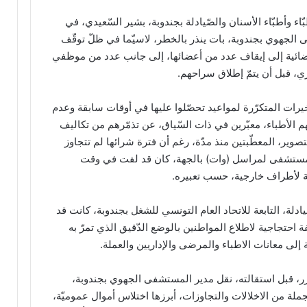
ّاء وأطبّاء الأسنان والصّيادلة بجندوبة، بشير السّعيدي، في
لجهوي بجندوبة، بات ينذر بالخطر، لاسيّما في ظلّ توقّف
ضائية إلى إيقاف عدد من أعضائها، إلى جانب عدد من موظفي
، قبل أن يتمّ إطلاق سراحهم.
رات المتكرّرة لمواعيد تحصّلوا عليها في أوقات سابقة وعدم
م الأطباء، معبّرين في ذات السّياق، عن تذمّرهم من تكاليف
وير، المعطّبتين منذ مدّة، رغم أن فترة شرائها لم تتجاوز
لمستشفى لمراسل (وات) بالجهة، كان قد لفت في وقت
ة لأطراف خارجية، حسب تعبيره.
صّيادلة، التابعة للاتحاد العام التونسي للشغل بجندوبة، كانت قد
ة احتجاجية لاطلاع المواطنين بالوضع الدّقيق الذي تمرّ به
لى معانات الاطباء والمرضى والإداريين والعملة.
رر، قبل استقالته، نقل مدير المستشفى الجهوي بجندوبة،
ملة من الاخلالات والتجاوزات، أبرزها اختلاس أموال عموميّة،