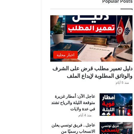
Popular Posts
ب
ي
ة
ت
ص
د
ر
ب
ل
اخبار محلية
ا
غً
دليل تعمير مطلب قرض على الشرف
ا
والوثائق المطلوبة لإيداع الملف
ه
منذ 5 أيام
ا
مً
عاجل الآن: أمطار غزيرة
ا
متوقعة الليلة والرياح تشتد
في عدة ولايات
منذ 4 أيام
عاجل.. فريق تونسي يعلن
الانسحاب رسميًا من