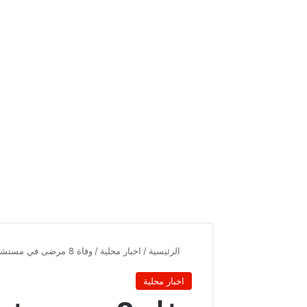
الرئيسية
/
اخبار محلية
/
وفاة 8 مرضى في مستشفى جندوبة بسبب فقدان أدوية تسريح الشرايين
اخبار محلية