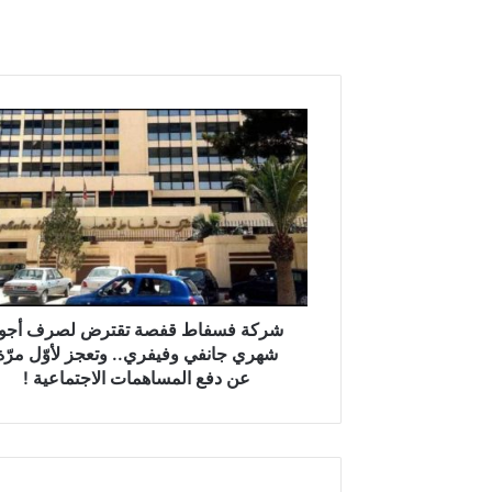
ش
ر
ك
ة
ف
س
ف
ا
ط
ق
شركة فسفاط قفصة تقترض لصرف أجو
ف
شهري جانفي وفيفري.. وتعجز لأوّل مرّة
ص
عن دفع المساهمات الاجتماعية !
ة
ت
ق
ت
ر