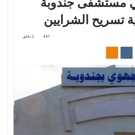
ى في مستشفى جندوبة
ة تسريح الشرايين
447
2 دقائق
‏Reddit
‏VKontakte
Odnoklassniki