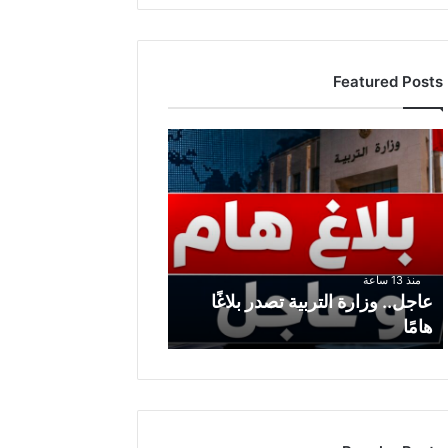
Featured Posts
ع
ا
ج
ل
.
.
و
منذ 13 ساعة
ز
عاجل.. وزارة التربية تصدر بلاغًا
ا
هامًا
ر
ة
ا
ل
ت
ر