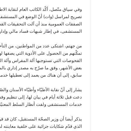
وفي سياق متّصل، أكّد الكاتب العام لنقابة الاطب
تصريح لمراسل (وات) أنّ الوضع في المستشفى ا
الصفقات العمومية منذ أن آلت التحقيقات الق
المستشفى، في إطار شبهات فساد مالي وإداري
من جهتم، اشتكى عدد من المواطنين، من التأخي
تمكّنهم من الحصول على الأدوية التي يصفها له
الفحوصات التي تستوجبها آلة المفراس وآلة التص
بعض الأشهر، وفق ما صرّح به مصدر إداري با
سابق، إلى أن هناك من يعمد إلى تعطيلها خدم
يشار إلى أنّ نقابة الأطبّاء وأطبّاء الأسنان وال
دعت قبل ثلاثة أيام في بيان لها، إلى تنظيم وقف
خدمات المستشفى ولفت أنظار السلط المعنيّة إ
يذكر أيضا أن وزير الصحّة المستقيل، كان قد ق
الذي قدّم شكايات جزائية على خلفية معاينته لج