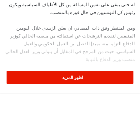
له حتى يبقى على نفس المسافة من كل الأطياف السياسية ويكون
رئيس كل التونسيين في حال فوزه بالمنصب.
ومن المنتظر وفق ذات المصادر، ان يعلن الزبيدي خلال اليومين
المتبقيين لتقديم الترشحات عن استقالته من منصبه الحالي كوزير
للدفاع التزاما منه بمبدإ الفصل بين العمل الحكومي والعمل
السياسي، حيث من المرجح في المقابل أن يتولى وزير العدل الحالي
منصب وزير الدفاع بالنيابة.
ويبدو أن اللقاء الذي جمع الوزير عبد الكريم الزبيدي بالرئيس الراحل
اظهر المزيد
الباجي قائد السبسي أياما قبل وفاته، تضمن حديثا بين الطرفين جعل
الأول يحسم أمر ترشحه للرئاسة، علما وأنه أفاد بأن الراحل حمله
رسائل مهمة جدّا اعتبر أنه ليس مناسبا تناولها إعلاميا الآن، ووعد
بالكشف عنها في الوقت المناسب نظرا لاهميتها لتونس ووفاء
لذكرى الفقيد.
هذه الرسائل يرجح أنها حملت في جزء منها وصية من الرئيس الراحل
للوزير عبد الكريم الزبيدي بضرورة العمل على إعادة لم شمل