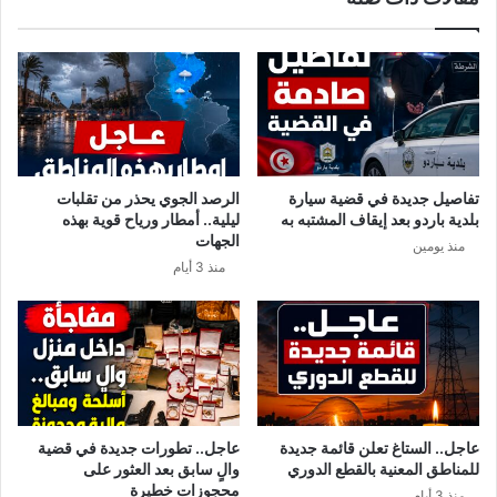
ل
م
ر
ل
ئ
ف
ا
ت
س
ر
ي
شّ
ة
ح
ه
تفاصيل جديدة في قضية سيارة
الرصد الجوي يحذر من تقلبات
ل
بلدية باردو بعد إيقاف المشتبه به
ليلية.. أمطار ورياح قوية بهذه
ل
الجهات
منذ يومين
ر
منذ 3 أيام
ئ
ا
س
ة
عاجل.. الستاغ تعلن قائمة جديدة
عاجل.. تطورات جديدة في قضية
للمناطق المعنية بالقطع الدوري
والٍ سابق بعد العثور على
محجوزات خطيرة
منذ 3 أيام