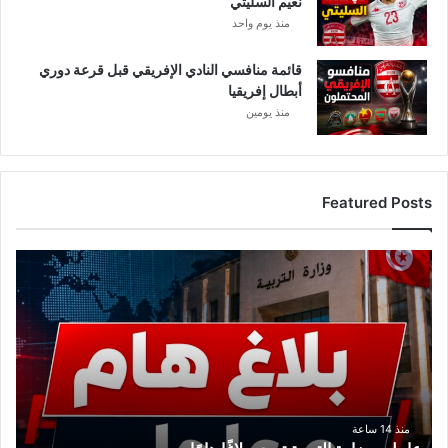
نعيم السليتي
منذ يوم واحد
قائمة منافسي النادي الإفريقي قبل قرعة دوري
أبطال إفريقيا
منذ يومين
Featured Posts
ع
ا
ج
ل
.
.
و
ز
ا
منذ 14 ساعة