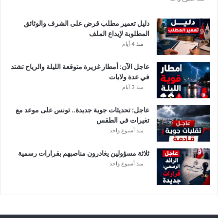
ن
ا
دليل تعمير مطلب قرض على الشرف والوثائق
ل
المطلوبة لإيداع الملف
س
منذ 4 أيام
و
ب
عاجل الآن: أمطار غزيرة متوقعة الليلة والرياح تشتد
ر
في عدة ولايات
ا
منذ 3 أيام
ل
ت
عاجل: تحديثات جوية جديدة.. تونس على موعد مع
و
تغيرات في الطقس
ن
منذ أسبوع واحد
س
ي
ثلاثة مسؤولين يغادرون مناصبهم بقرارات رسمية
منذ أسبوع واحد