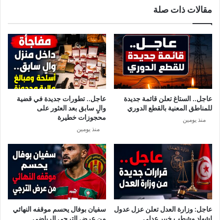
مقالات ذات صلة
ذ
ش
ي
ف
ي
ت
س
ف
ا
ا
و
ص
ي
ي
ت
ل
ق
ط
عاجل.. الستاغ تعلن قائمة جديدة
عاجل.. تطورات جديدة في قضية
ر
ل
للمناطق المعنية بالقطع الدوري
والٍ سابق بعد العثور على
ي
ا
محجوزات خطيرة
منذ يومين
ب
ق
منذ يومين
ا
ه
أ
ا
ل
م
ف
ن
ي
س
ن
ا
د
م
ي
ي
عاجل: وزارة العدل تعلن عزل عدول
سفيان بوفال يحسم موقفه النهائي
ن
ا
إشهاد وشطب خبير عدلي
من عرض الترجي الرياضي