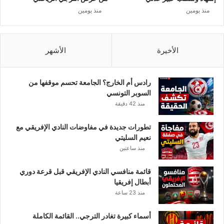
ا
ل
منذ يومين
منذ يومين
ر
ف
ب
ه
3
ر
0
ي
الأخيرة
الأشهر
0
د
ي
رادس أم الخارج؟ الجامعة تحسم موقفها من
ن
السوبر التونسي
ا
منذ 42 دقيقة
ر
ب
تطورات جديدة في مفاوضات النادي الإفريقي مع
س
نعيم السليتي
ب
منذ ساعتين
ب
إ
قائمة منافسي النادي الإفريقي قبل قرعة دوري
ش
أبطال إفريقيا
ا
منذ 23 ساعة
ع
ا
أسماء كبيرة تغادر الترجي.. القائمة الكاملة
ت