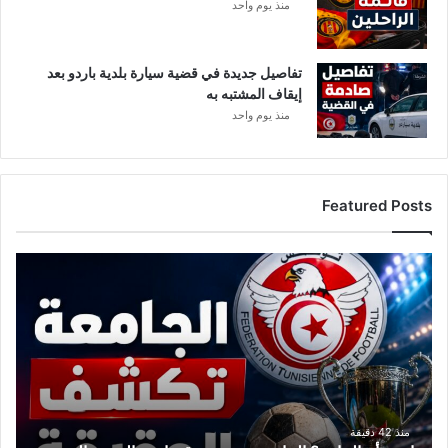
ا
منذ يوم واحد
ل
ف
ا
تفاصيل جديدة في قضية سيارة بلدية باردو بعد
ي
إيقاف المشتبه به
س
منذ يوم واحد
ب
و
ك
Featured Posts
ر
ا
د
س
أ
م
ا
ل
خ
منذ 42 دقيقة