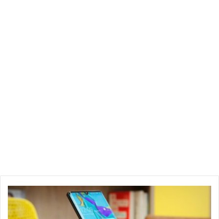
ا
ل
ع