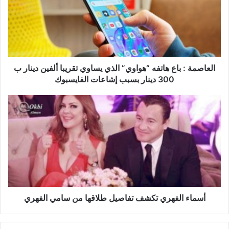
ا
ص
م
ة
:
ب
ا
العاصمة : باع هاتفه “هواوي” الذي يساوي تقريبا ألفين دينار ب
ع
300 دينار بسبب إشاعات الفايسبوك
ه
ا
أ
ت
س
ف
م
ه
ا
“
ء
ه
ا
و
ل
ا
ف
و
ه
ي
ر
أسماء الفهري تكشف تفاصيل طلاقها من سامي الفهري
”
ي
ا
ت
ل
ك