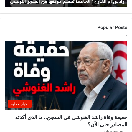
رادس أم الخارج؟ الجامعة تحسم موقفها من السوبر التونسي
ا
ر
ج
؟
ا
Popular Posts
ل
ج
ا
م
ع
ة
ت
ح
س
م
م
و
اخبار محلية
ق
ف
حقيقة وفاة راشد الغنوشي في السجن.. ما الذي أكدته
ه
المصادر حتى الآن؟
ا
م
منذ أسبوع واحد