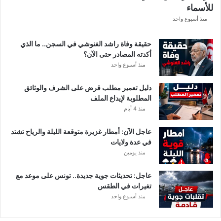
للأسماء
ر
ع
منذ أسبوع واحد
ة
د
حقيقة وفاة راشد الغنوشي في السجن.. ما الذي
و
أكدته المصادر حتى الآن؟
ر
منذ أسبوع واحد
ي
أ
دليل تعمير مطلب قرض على الشرف والوثائق
ب
المطلوبة لإيداع الملف
ط
منذ 4 أيام
ا
ل
عاجل الآن: أمطار غزيرة متوقعة الليلة والرياح تشتد
إ
في عدة ولايات
ف
منذ يومين
ر
ي
ق
عاجل: تحديثات جوية جديدة.. تونس على موعد مع
ي
تغيرات في الطقس
ا
منذ أسبوع واحد