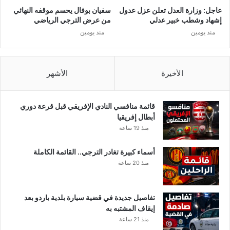
ي
عاجل: وزارة العدل تعلن عزل عدول
سفيان بوفال يحسم موقفه النهائي
ف
إشهاد وشطب خبير عدلي
من عرض الترجي الرياضي
م
منذ يومين
منذ يومين
ن
ا
ج
ر
الأخيرة
الأشهر
ا
ء
ا
قائمة منافسي النادي الإفريقي قبل قرعة دوري
ت
أبطال إفريقيا
ا
منذ 19 ساعة
ل
ح
أسماء كبيرة تغادر الترجي.. القائمة الكاملة
ج
منذ 20 ساعة
ر
ا
ل
تفاصيل جديدة في قضية سيارة بلدية باردو بعد
ص
إيقاف المشتبه به
ح
منذ 21 ساعة
ي