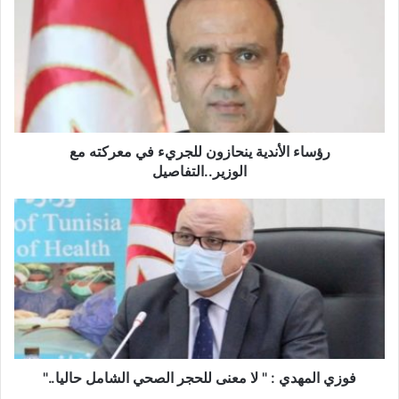
س
ا
ء
ا
ل
أ
ن
د
رؤساء الأندية ينحازون للجريء في معركته مع
ي
الوزير..التفاصيل
ة
ي
ف
ن
و
ح
ز
ا
ي
ز
ا
و
ل
ن
م
ل
ه
ل
د
ج
ي
فوزي المهدي : " لا معنى للحجر الصحي الشامل حاليا.."
ر
: