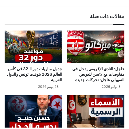
ي
"
ء
ل
مقالات ذات صلة
ف
ا
ي
م
م
ع
ع
ن
ر
ى
ك
ل
ت
ل
ه
ح
م
ج
عاجل: النادي الإفريقي يدخل في
جدول مباريات دور الـ32 في كأس
ع
ر
مفاوضات مع لاعبين لتعويض
العالم 2026 بتوقيت تونس والدول
ا
ا
السهيلي عاجل: تحركات جديدة
العربية
ل
ل
3 يوليو 2026
28 يونيو 2026
و
ص
ز
ح
ي
ي
ر
ا
.
ل
.
ش
ا
ا