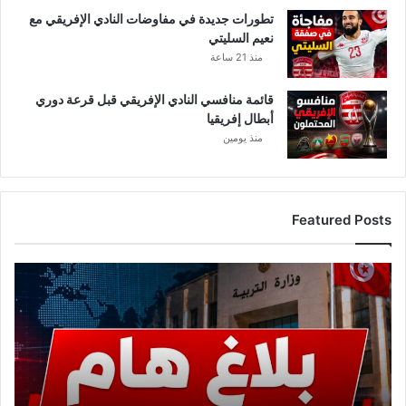
تطورات جديدة في مفاوضات النادي الإفريقي مع
نعيم السليتي
منذ 21 ساعة
قائمة منافسي النادي الإفريقي قبل قرعة دوري
أبطال إفريقيا
منذ يومين
Featured Posts
ع
ا
ج
ل
.
.
و
ز