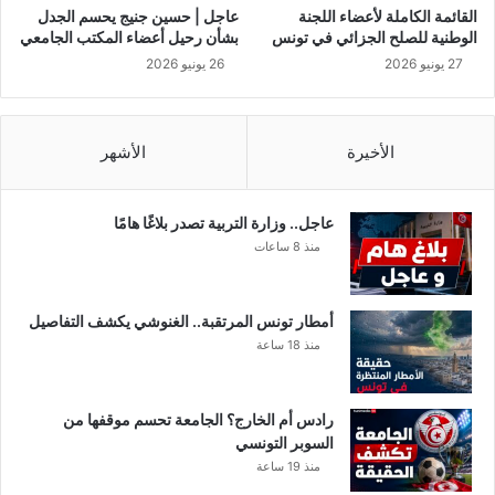
ل
م
القائمة الكاملة لأعضاء اللجنة
عاجل | حسين جنيج يحسم الجدل
ت
ل
الوطنية للصلح الجزائي في تونس
بشأن رحيل أعضاء المكتب الجامعي
ف
ح
27 يونيو 2026
26 يونيو 2026
ا
ا
ص
ل
ي
ي
ل
ا
الأخيرة
الأشهر
.
.
"
عاجل.. وزارة التربية تصدر بلاغًا هامًا
منذ 8 ساعات
أمطار تونس المرتقبة.. الغنوشي يكشف التفاصيل
منذ 18 ساعة
رادس أم الخارج؟ الجامعة تحسم موقفها من
السوبر التونسي
منذ 19 ساعة