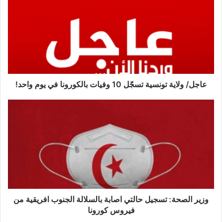
ج
ل
/
و
ل
ا
ي
ة
عاجل/ ولاية تونسية تسجّل 10 وفيات بالكورونا في يوم واحد!
ت
و
و
ن
ز
س
ي
ي
ر
ة
ا
ت
ل
س
ص
جّ
ح
ل
ة
1
:
وزير الصحة: تسجيل حالتي اصابة بالسلالة الجنوب افريقية من
0
ت
فيروس كورونا
و
س