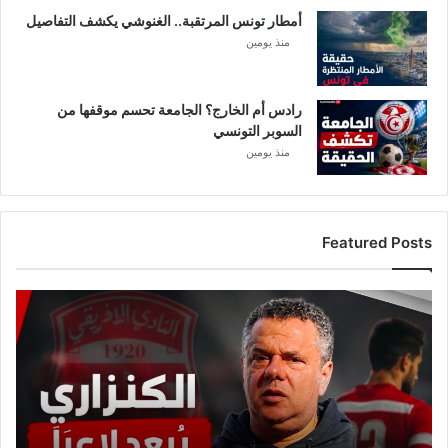
و
أمطار تونس المرتقبة.. الغنوشي يكشف التفاصيل
ر
و
منذ يومين
ن
ا
رادس أم الخارج؟ الجامعة تحسم موقفها من
السوبر التونسي
منذ يومين
Featured Posts
ع
ا
ج
ل
:
م
ا
ه