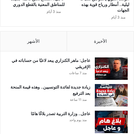
د
ا
ليلية.. أمطار ورياح قوية بهذه
للمناطق المعنية بالقطع الدوري
!
ل
الجهات
منذ 3 أيام
ج
منذ 3 أيام
ن
و
ب
ا
الأخيرة
الأشهر
ف
ر
ي
عاجل: ماهر الكنزاري يبعد لاعبًا من حساباته في
ق
الإفريقي
ي
منذ 7 ساعات
ة
م
زيادة جديدة لفائدة التونسيين.. وهذه قيمة المنحة
ن
بعد الترفيع
ف
منذ 11 ساعة
ي
ر
عاجل.. وزارة التربية تصدر بلاغًا هامًا
و
منذ يوم واحد
س
ك