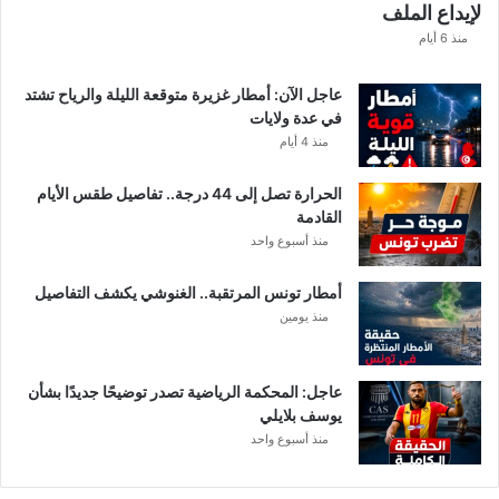
لإيداع الملف
س
ا
منذ 6 أيام
ب
ا
عاجل الآن: أمطار غزيرة متوقعة الليلة والرياح تشتد
ت
في عدة ولايات
ه
منذ 4 أيام
ف
ي
الحرارة تصل إلى 44 درجة.. تفاصيل طقس الأيام
ا
القادمة
ل
منذ أسبوع واحد
إ
ف
أمطار تونس المرتقبة.. الغنوشي يكشف التفاصيل
ر
منذ يومين
ي
ق
ي
عاجل: المحكمة الرياضية تصدر توضيحًا جديدًا بشأن
يوسف بلايلي
منذ أسبوع واحد