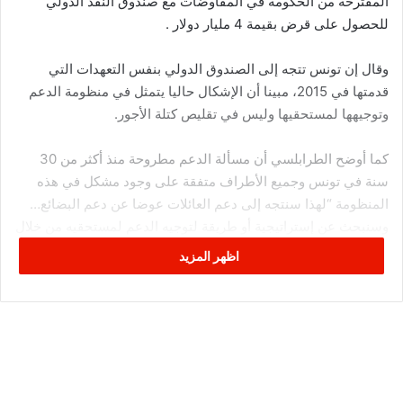
المقترحة من الحكومة في المفاوضات مع صندوق النقد الدولي
للحصول على قرض بقيمة 4 مليار دولار .
وقال إن تونس تتجه إلى الصندوق الدولي بنفس التعهدات التي
قدمتها في 2015، مبينا أن الإشكال حاليا يتمثل في منظومة الدعم
وتوجيهها لمستحقيها وليس في تقليص كتلة الأجور.
كما أوضح الطرابلسي أن مسألة الدعم مطروحة منذ أكثر من 30
سنة في تونس وجميع الأطراف متفقة على وجود مشكل في هذه
المنظومة “لهذا سنتجه إلى دعم العائلات عوضا عن دعم البضائع…
وسنبحث عن إستراتيجية أو طريقة لتوجيه الدعم لمستحقيه من خلال
اعتماد تجارب دول أخرى وبالتشاور مع الشركاء الاجتماعيين
اظهر المزيد
والخبراء”.
وكشف ضيف ميدي شو أن الوزارة تملك قاعدة بيانات بالعائلات التي
تمثل الطبقة الوسطى والعائلات المعوزة ومحدودة الدخل ستستفيد
بفضل هذا الاجراء من 5 آلاف مليار كانت مخصصة لدعم المواد على
أن يتم ذلك بالتدريج.