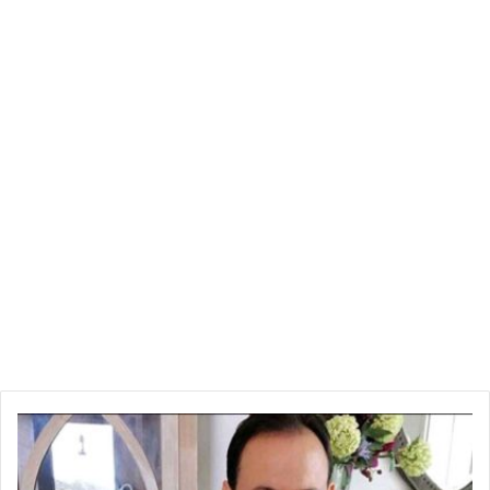
سمير
الوافي
يكشف