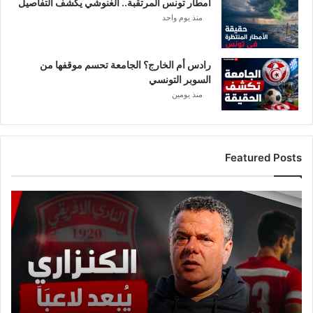
أمطار تونس المرتقبة.. الغنوشي يكشف التفاصيل
منذ يوم واحد
رادس أم الخارج؟ الجامعة تحسم موقفها من
السوبر التونسي
منذ يومين
Featured Posts
عاجل:
ماهر
الكنزاري
يبعد
لاعبًا
من
حساباته
في