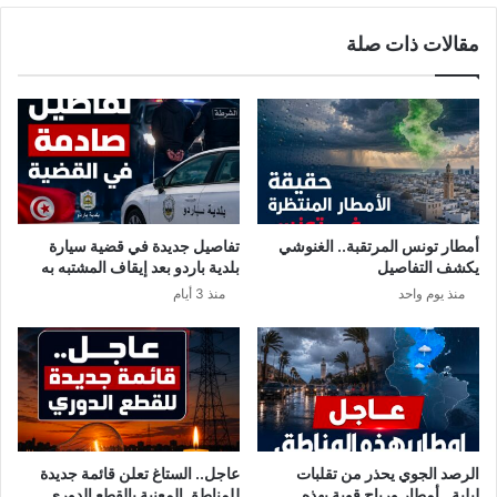
بالألف
مقالات ذات صلة
دولار
من
أنس
جابر
أمطار تونس المرتقبة.. الغنوشي
تفاصيل جديدة في قضية سيارة
يكشف التفاصيل
بلدية باردو بعد إيقاف المشتبه به
منذ يوم واحد
منذ 3 أيام
الرصد الجوي يحذر من تقلبات
عاجل.. الستاغ تعلن قائمة جديدة
ليلية.. أمطار ورياح قوية بهذه
للمناطق المعنية بالقطع الدوري