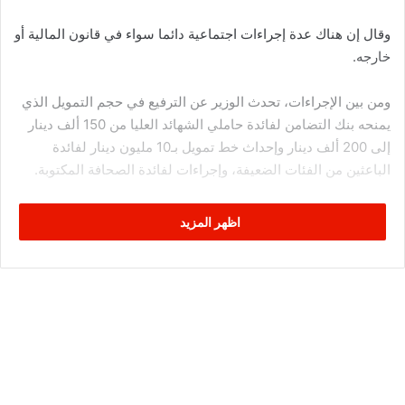
وقال إن هناك عدة إجراءات اجتماعية دائما سواء في قانون المالية أو
خارجه.
ومن بين الإجراءات، تحدث الوزير عن الترفيع في حجم التمويل الذي
يمنحه بنك التضامن لفائدة حاملي الشهائد العليا من 150 ألف دينار
إلى 200 ألف دينار وإحداث خط تمويل بـ10 مليون دينار لفائدة
الباعثين من الفئات الضعيفة، وإجراءات لفائدة الصحافة المكتوبة.
إضافة إلى إحداث خط تمويل بـ20 مليون دينار يخصص للشركات
اظهر المزيد
الأهلية والمحلية، وبين الزاهي أن برنامج الصلح الجزائي سيساهم في
تمويل هذه الشركات.
وأفاد أنه تم مساندة الصناديق الإجتماعية للإيفاء بتعهداتها تجاه
منظوريها رغم مرورها بأزمة اقتصادية كبيرة.