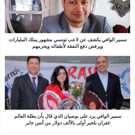
عن
لاعب
تونسي
مشهور
يملك
المليارات
ويرفض
سمير الوافي يكشف عن لاعب تونسي مشهور يملك المليارات
دفع
ويرفض دفع النفقة لأطفاله ويحرمهم
النفقة
لأطفاله
سمير
ويحرمهم
الوافي
يرد
على
بوصيان
الذي
قال
بأن
بطلة
العالم
سمير الوافي يرد على بوصيان الذي قال بأن بطلة العالم
غفران
غفران بلخير أولى بالألف دولار من أنس جابر
بلخير
أولى