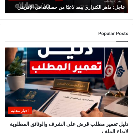
الإفريقي
منذ 6 ساعات
عاجل: ماهر الكنزاري يبعد لاعبًا من حساباته في الإفريقي
Popular Posts
اخبار محلية
دليل تعمير مطلب قرض على الشرف والوثائق المطلوبة
لإيداع الملف