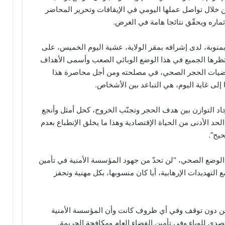
خلال تواصل عملها اليومي في الإيقافات وتحرير المحاضر
ماره ويحقّق نتائجا هامة في الغرض.
نوبة، لدى إشرافه بمقر الولاية، عشية اليوم الخميس، على
نتظرها الجميع في هذا الوضع الوبائي الصعب وأسمى الأهداف
مقتضيات الحجر الصحي، في مصلحته ومن أجل محاصرة هذا
ا إلى غاية اليوم، هي التباعد بين الأشخاص.
د التوازن بين هدف الحجر وتجنّب الخروج، كحل أمثل وأنجع
د الأدنى من الحياة الإقتصادية وهذا ما يخلق الإنطباع بعدم
حيح”.
 الوضع الصحي، “لن تحدّ من جهود المؤسسة الأمنية في تأمين
التهديدات الإرهابية، أيا كان منسوبها، بكل مهنية وتحفز
زمن دون توقف وفي أي ظروف كانت وأن المؤسسة الأمنية
دي للوباء وفي تأمين الفضاء العام ومكافحة الجريمة.