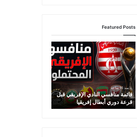
Featured Posts
ق
ا
ئ
م
ة
م
ن
منذ 16 ساعة
ا
قائمة منافسي النادي الإفريقي قبل
ف
قرعة دوري أبطال إفريقيا
س
ي
ا
ل
ن
ا