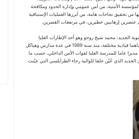
مؤسسة الأمنية، من أمن عمومي وإدارة الحدود ومكافحة
ها من تحقيق نجاحات هامة، من أبرزها العمليات الإستباقية
ى عنصرين إرهابيين خطيرين، في مرتفعات القصرين.
بة الجديد، محمد شيخ روحو وهو أحد الإطارات العليا
للداخلية، “تقلّد خلال مسيرته المهنية بالوزارة ماهما قيادية مختلفة، منذ سنة 1989 في عدة مدارس وهياكل
تكوين الأمني، قبل أن يعيّن في مارس 2014، مديرا عاما للمدرسة العليا لقوات الأمن الداخلي، حسب ما
 الجديد الذي عُيّن خلفا للوالية رجاء الطرابلسي التي عيّنت