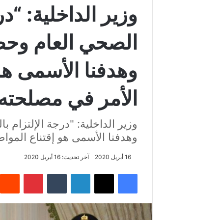
وزير الداخلية: “در
الصحي العام وحظر
وهدفنا الأسمى هو
الأمر في مصلحته
وزير الداخلية: "درجة الإلتزام 
وهدفنا الأسمى هو إقتناع الموا
16 أبريل 2020
آخر تحديث: 16 أبريل 2020
فيسبوك
‫X
لينكدإن
‏Tumblr
بينتيريست