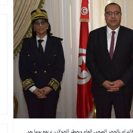
لتزام بالحجر الصحي العام وبحظر الجولان، ترتفع يوما بعد