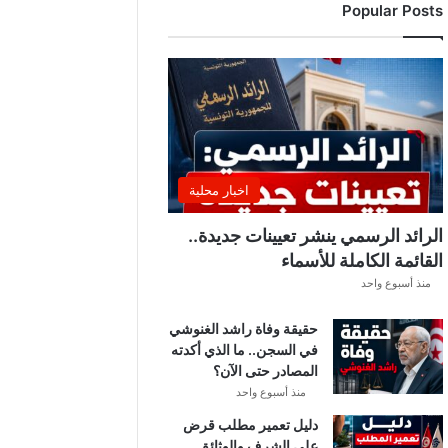
Popular Posts
د
ي
ا
ل
إ
ف
ر
ي
ق
اخبار محلية
ي
ق
الرائد الرسمي ينشر تعيينات جديدة..
ب
القائمة الكاملة للأسماء
ل
منذ أسبوع واحد
ق
ر
حقيقة وفاة راشد الغنوشي
ع
في السجن.. ما الذي أكدته
ة
المصادر حتى الآن؟
د
و
منذ أسبوع واحد
ر
دليل تعمير مطلب قرض
ي
على الشرف والوثائق