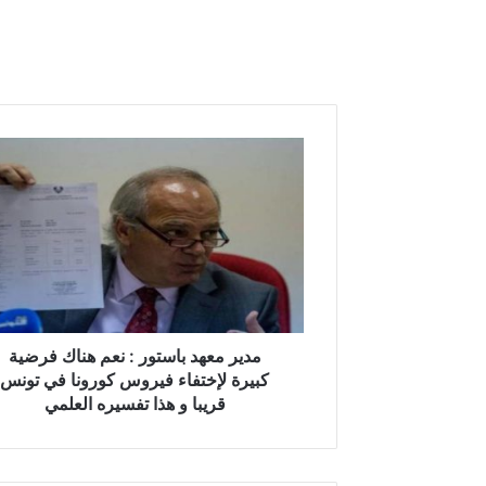
م
د
ي
ر
م
ع
ه
د
ب
ا
مدير معهد باستور : نعم هناك فرضية
س
كبيرة لإختفاء فيروس كورونا في تونس
ت
قريبا و هذا تفسيره العلمي
و
ر
: