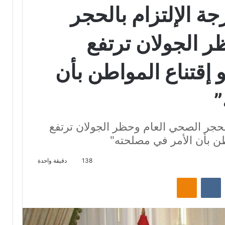
جة الإلتزام بالحجر
 الجولان ترتفع
 إقتناع المواطن بأن
”
بالحجر الصحي العام وحظر الجولان ترتفع
طن بأن الأمر في مصلحته"
138
دقيقة واحدة
‏Reddit
‏VKontakte
Odnoklassniki