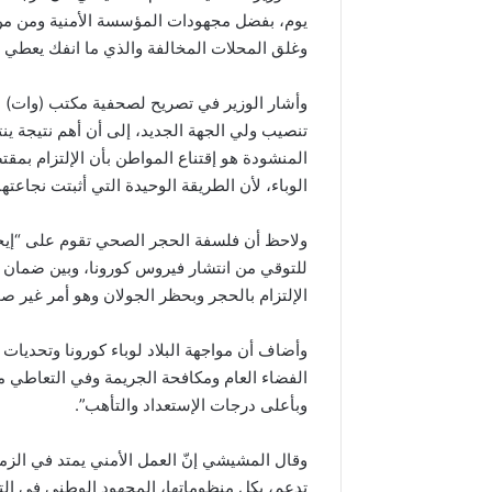
يوم، بفضل مجهودات المؤسسة الأمنية ومن من 
وغلق المحلات المخالفة والذي ما انفك يعطي ث
وأشار الوزير في تصريح لصحفية مكتب (وات) بم
تنصيب ولي الجهة الجديد، إلى أن أهم نتيجة ي
المنشودة هو إقتناع المواطن بأن الإلتزام ب
الوباء، لأن الطريقة الوحيدة التي أثبتت نجاعته
ولاحظ أن فلسفة الحجر الصحي تقوم على “إيجا
للتوقي من انتشار فيروس كورونا، وبين ضمان الح
الإلتزام بالحجر وبحظر الجولان وهو أمر غير ص
وأضاف أن مواجهة البلاد لوباء كورونا وتحديات
الفضاء العام ومكافحة الجريمة وفي التعاطي مع 
وبأعلى درجات الإستعداد والتأهب”.
وقال المشيشي إنّ العمل الأمني يمتد في ال
تدعم، بكل منظوماتها، المجهود الوطني في التص