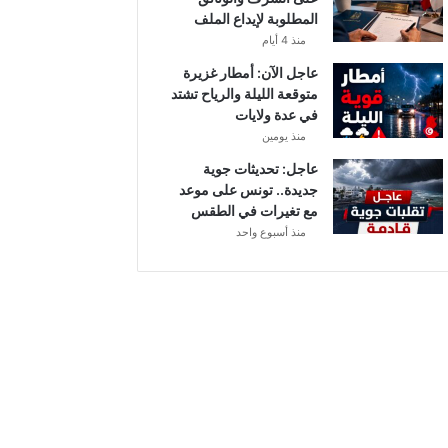
أ
المطلوبة لإيداع الملف
ب
منذ 4 أيام
ط
ا
عاجل الآن: أمطار غزيرة
ل
متوقعة الليلة والرياح تشتد
إ
في عدة ولايات
ف
منذ يومين
ر
عاجل: تحديثات جوية
ي
جديدة.. تونس على موعد
ق
مع تغيرات في الطقس
ي
منذ أسبوع واحد
ا