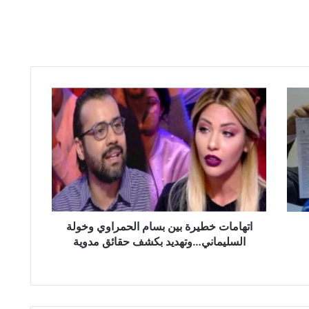
ا
ت
ه
ا
م
ا
ت
خ
ط
ي
اتهامات خطيرة بين بسام الحمراوي وخولة
ر
السليماني…وتهديد بكشف حقائق مدوية
ة
ب
ي
ن