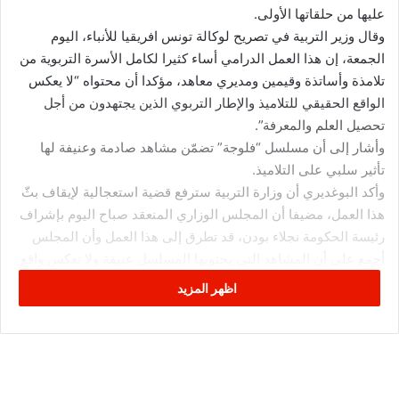
عليها من حلقاتها الأولى.
وقال وزير التربية في تصريح لوكالة تونس افريقيا للأنباء، اليوم
الجمعة، إن هذا العمل الدرامي أساء كثيرا لكامل الأسرة التربوية من
تلامذة وأساتذة وقيمين ومديري معاهد، مؤكدا أن محتواه “لا يعكس
الواقع الحقيقي للتلاميذ والإطار التربوي الذين يجتهدون من أجل
تحصيل العلم والمعرفة”.
وأشار إلى أن مسلسل “فلوجة” تضمّن مشاهد صادمة وعنيفة لها
تأثير سلبي على التلاميذ.
وأكد البوغديري أن وزارة التربية سترفع قضية استعجالية لإيقاف بثّ
هذا العمل، مضيفا أن المجلس الوزاري المنعقد صباح اليوم بإشراف
رئيسة الحكومة نجلاء بودن، قد تطرق إلى هذا العمل وأن المجلس
أجمع على أن المشاهد التي يحتويها المسلسل عنيفة ولا تعكس واقع
المؤسسات التربوية.
اظهر المزيد
واعتبر أن ما جاء في المسلسل “مجانب للحقيقة” وأن مشاهد
المخدرات والعنف هي “حالات قليلة جدا وليست بهذا الحجم من
التهويل”.
من جهته، قال عضو الهيئة العليا المستقلة للاتصال السمعي البصري
هشام السنوسي، في تصريح لوكالة تونس افريقيا للانباء “ليست