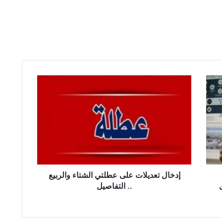
إ
د
خ
ا
ل
ت
ع
د
ي
ل
إدخال تعديلات على عطلتي الشتاء والربيع
ا
.. التفاصيل
ت
ع
ل