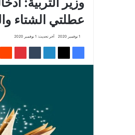
وزير التربية: ادخ
عطلتي الشتاء وال
1 نوفمبر 2020
آخر تحديث: 1 نوفمبر 2020
فيسبوك
‫X
لينكدإن
‏Tumblr
بينتيريست