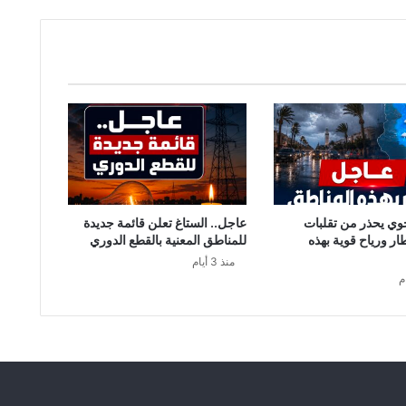
ى
ع
ط
ل
ت
ي
ا
ل
ش
ت
ا
ء
وي يحذر من تقلبات
عاجل.. الستاغ تعلن قائمة جديدة
و
طار ورياح قوية بهذه
للمناطق المعنية بالقطع الدوري
ا
منذ 3 أيام
ل
ر
ب
ي
ع
.
.