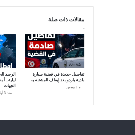
ي
ة
ل
مقالات ذات صلة
م
ج
ا
ب
ه
ة
ف
ي
ر
تفاصيل جديدة في قضية سيارة
الرصد الج
و
بلدية باردو بعد إيقاف المشتبه به
ليلية.. أم
س
الجهات
منذ يومين
ك
منذ 3 أيام
و
ر
و
ن
ا
: