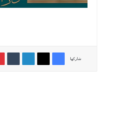
فيسبوك
‫X
لينكدإن
‏Tumblr
شاركها