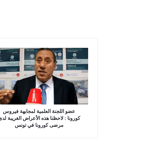
ع
ض
و
ا
ل
ل
ج
ن
ة
ا
عضو اللجنة العلمية لمجابهة فيروس
ل
كورونا : لاحظنا هذه الأعراض الغريبة لدى
ع
مرضى كورونا في تونس
ل
م