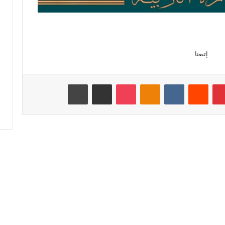
إتبعنا
بينتيريست
‏Reddit
‏VKontakte
Odnoklassniki
‫Pocket
مشاركة عبر البريد
طباعة