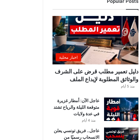
Popular Posts
ب
ي
ة
ت
ص
د
ر
ب
ل
اخبار محلية
ا
غً
دليل تعمير مطلب قرض على الشرف
ا
والوثائق المطلوبة لإيداع الملف
ه
منذ 5 أيام
ا
مً
عاجل الآن: أمطار غزيرة
ا
متوقعة الليلة والرياح تشتد
في عدة ولايات
منذ 4 أيام
عاجل.. فريق تونسي يعلن
الانسحاب رسميًا من