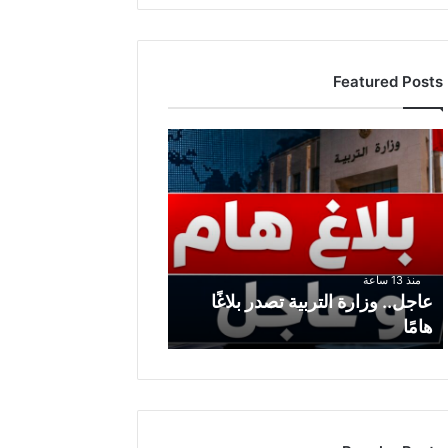
Featured Posts
ع
ا
ج
ل
.
.
و
منذ 13 ساعة
ز
عاجل.. وزارة التربية تصدر بلاغًا
ا
هامًا
ر
ة
ا
ل
ت
ر