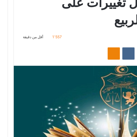
ال تغييرات على
ربيع
1٬557
أقل من دقيقة
‏Reddit
‏VKontakte
Odnoklassniki